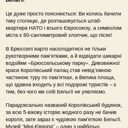
Це дуже просто пояснюється: Ви колись бачили
таку столицю, де розташовується штаб-
квартира НАТО і всього Євросоюзу, а символом
міста є 60-сантиметровий хлопчик, що пісяє!
В Брюсселі варто насолодитися не тільки
рукотворними пам’ятками, а й відвідати шикарні
водойми «Брюссельському парку». Дивовижної
краси Королівський палац став невід’ємною
частиною туру по пам’ятках, а Велика площа,
що здавна входить у всі подорожі туристів – є
тим, без чого ми собі Бельгії не уявляємо.
Парадоксально названий Королівський будинок,
за всю 5-вікову історію жодного разу не бачив
короля, зате зараз є чудовою пам’яткою Бельгії.
Музей “Міні-Європа” – один з найбільш