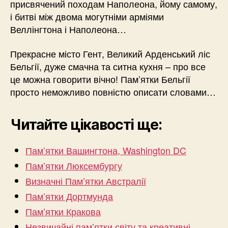
присвячений походам Наполеона, йому самому,
і битві між двома могутніми арміями
Веллінгтона і Наполеона…
Прекрасне місто Гент, Великий Арденський ліс
Бельгії, дуже смачна та ситна кухня – про все
це можна говорити вічно! Пам’ятки Бельгії
просто неможливо повністю описати словами…
Читайте цікавості ще:
Пам’ятки Вашингтона, Washington DC
Пам’ятки Люксембургу
Визначні Пам’ятки Австралії
Пам’ятки Дортмунда
Пам’ятки Кракова
Незвичайні пам’ятки світу та креативні