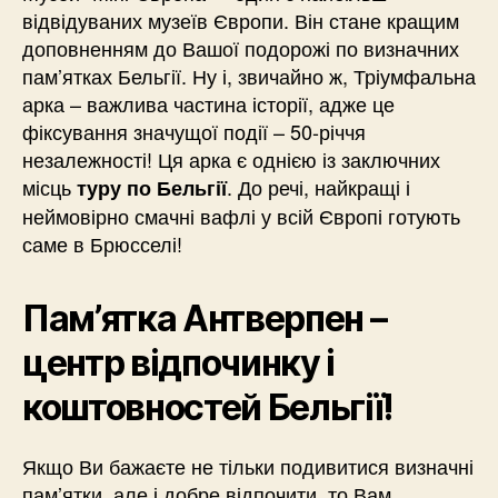
відвідуваних музеїв Європи. Він стане кращим
доповненням до Вашої подорожі по визначних
пам’ятках Бельгії. Ну і, звичайно ж, Тріумфальна
арка – важлива частина історії, адже це
фіксування значущої події – 50-річчя
незалежності! Ця арка є однією із заключних
місць
. До речі, найкращі і
туру по Бельгії
неймовірно смачні вафлі у всій Європі готують
саме в Брюсселі!
Пам’ятка Антверпен –
центр відпочинку і
коштовностей Бельгії!
Якщо Ви бажаєте не тільки подивитися визначні
пам’ятки, але і добре відпочити, то Вам