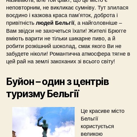
неповторним, не викликає сумніву. Тут злилася
воєдино і казкова краса пам’яток, доброта і
привітність
, а найголовніше –
людей Бельгії
Вам звідси не захочеться їхати! Жителі Брюгге
вміють варити не тільки шикарне пиво, а й
робити розкішний шоколад, смак якого Ви не
забудете ніколи! Романтична атмосфера тягне в
цей рай на землі закоханих зі всього світу!
Буйон – один з центрів
туризму Бельгії
Це красиве місто
Бельгії
користується
великою