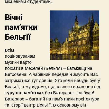
місцевими студентами.
Вічні
пам’ятки
Бельгії
Всім
поціновувачам
музики варто
поїхати в Мехелен (Бельгія) – батьківщина
Бетховена. А чарівний передзвін змусить Вас
затриматися тут довше. Хто коли-небудь був у
Бельгії, тому відомо, що повного враження від
без Ватерлоо – не буде!
туру по пам’ятках
Ватерлоо – багатий на пам’ятники архітектури
та історії центр Бельгії. В основному він