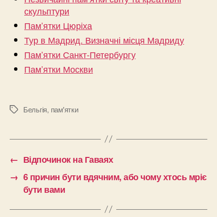
скульптури
Пам’ятки Цюріха
Тур в Мадрид. Визначні місця Мадриду
Пам’ятки Санкт-Петербургу
Пам’ятки Москви
Бельгія
,
пам'ятки
Позначки
←
Відпочинок на Гаваях
→
6 причин бути вдячним, або чому хтось мріє
бути вами