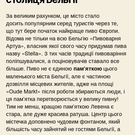
За великим рахунком, це місто стало
досить популярним серед туристів через те,
що тут бере початок найкраще пиво Європи.
Відома не тільки на всю Бельгію «Пивоварня
Артуа», власник якої свого часу придумав пива
назву «Stella». З тих часів традиції пивоваріння
поліпшувалися, а поціновувачів ставало все
більше. Пиво не є єдиною
цього
пам’яткою
маленького міста Бельгії, але є частиною
дозвілля місцевих жителів, адже на площі
«Oude Markt» після роботи збираються люди, і
ця пам’ятка перетворюється у велику пивну!
Тим не менш, кращою пам’яткою Левена є
стара, але дуже красива ратуша. Центр цього
містечка доповнено чудовим фонтаном, який
більшість часу зайнятий не гостями Бельгії, а