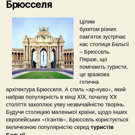
Брюсселя
Цілим
букетом різних
пам’яток зустрічає
нас столиця Бельгії
– Брюссель.
Перше, що
помічають туристи,
це зразкова
готична
архітектура Брюсселя. А стиль «ар-нуво», який
набрав популярність в кінці XIX, початку XX
століття захоплює уяву незвичайністю творінь.
Будучи столицею маленької країни, щодо інших
європейських «гігантів», Брюссель користується
величезною популярністю серед
туристів
.
Бельгії