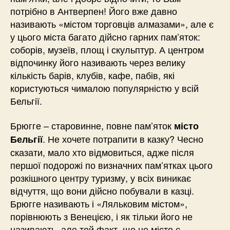
потрібно в Антверпен! Його вже давно
називають «містом торговців алмазами», але є
у цього міста багато дійсно гарних пам’яток:
соборів, музеїв, площ і скульптур. А центром
відпочинку його називають через велику
кількість барів, клубів, кафе, пабів, які
користуються чималою популярністю у всій
Бельгії.
Брюгге – старовинне, повне пам’яток
місто
. Не хочете потрапити в казку? Чесно
Бельгії
сказати, мало хто відмовиться, адже після
першої подорожі по визначних пам’ятках цього
розкішного центру туризму, у всіх виникає
відчуття, що вони дійсно побували в казці.
Брюгге називають і «Ляльковим містом»,
порівнюють з Венецією, і як тільки його не
називають, але той факт, що це місто є