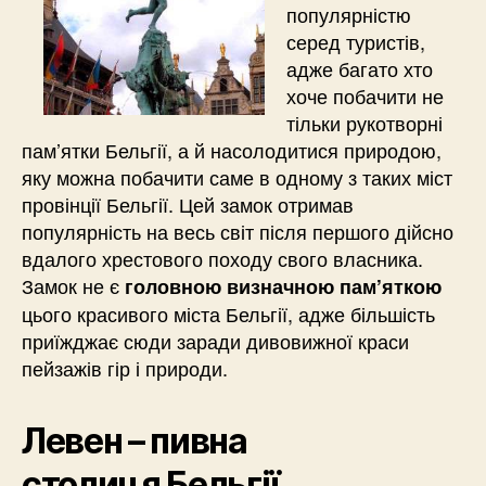
популярністю
серед туристів,
адже багато хто
хоче побачити не
тільки рукотворні
пам’ятки Бельгії, а й насолодитися природою,
яку можна побачити саме в одному з таких міст
провінції Бельгії. Цей замок отримав
популярність на весь світ після першого дійсно
вдалого хрестового походу свого власника.
Замок не є
головною визначною пам’яткою
цього красивого міста Бельгії, адже більшість
приїжджає сюди заради дивовижної краси
пейзажів гір і природи.
Левен – пивна
столиця Бельгії