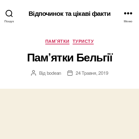
Відпочинок та цікаві факти
Пошук
Меню
Категорії
ПАМ’ЯТКИ
ТУРИСТУ
Пам’ятки Бельгії
Від
bodean
24 Травня, 2019
Автор
Дата
запису
запису