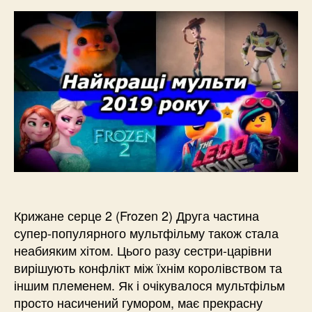
Крижане серце 2 (Frozen 2) Друга частина
супер-популярного мультфільму також стала
неабияким хітом. Цього разу сестри-царівни
вирішують конфлікт між їхнім королівством та
іншим племенем. Як і очікувалося мультфільм
просто насичений гумором, має прекрасну