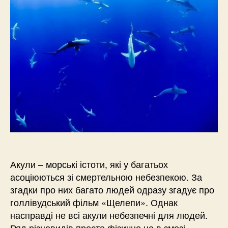
Акули – морські істоти, які у багатьох
асоціюються зі смертельною небезпекою. За
згадки про них багато людей одразу згадує про
голлівудський фільм «Щелепи». Однак
насправді не всі акули небезпечні для людей.
Ряд різновидів просто фізично не в змозі