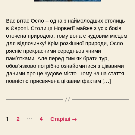
Вас вітає Осло – одна з наймолодших столиць
в Європі. Столиця Норвегії майже з усіх боків
оточена природою, тому вона є чудовим місцем
для відпочинку! Крім розкішної природи, Осло
рясніє прекрасними середньовічними
пам’ятками. Але перед тим як брати тур,
обов’язково потрібно ознайомитися з цікавими
даними про це чудове місто. Тому наша стаття
повністю присвячена цікавим фактам […]
Навігація
…
1
2
4
Старіші
→
записів