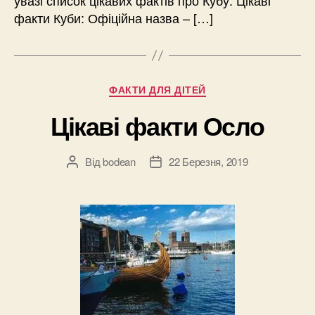
увазі список цікавих фактів про Кубу. Цікаві
факти Куби: Офіційна назва – […]
Категорії
ФАКТИ ДЛЯ ДІТЕЙ
Цікаві факти Осло
Від
bodean
22 Березня, 2019
Автор
Дата
запису
запису