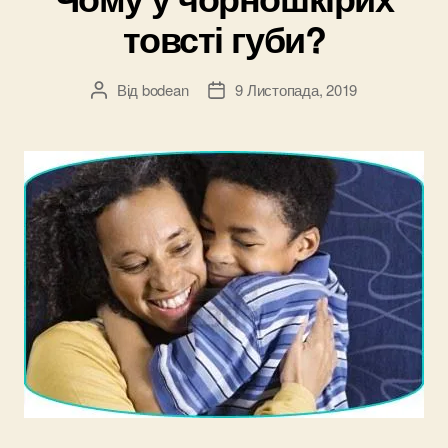
товсті губи?
Від
bodean
9 Листопада, 2019
Автор
Дата
запису
запису