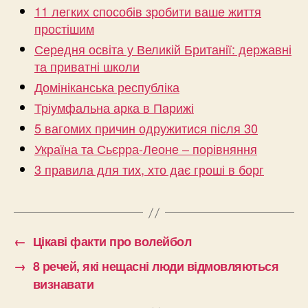
11 легких способів зробити ваше життя
простішим
Середня освіта у Великій Британії: державні
та приватні школи
Домініканська республіка
Тріумфальна арка в Парижі
5 вагомих причин одружитися після 30
Україна та Сьєрра-Леоне – порівняння
3 правила для тих, хто дає гроші в борг
←
Цікаві факти про волейбол
→
8 речей, які нещасні люди відмовляються
визнавати