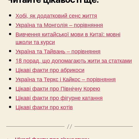
Хобі, як додатковий сенс життя
Україна та Монголія – порівняння
Вивчення китайської мови в Китаї: мовні
школи та курси
Україна та Тайвань – порівняння
18 порад, що допомагають жити за статками
Цікаві факти про абрикоси
Україна та Теркс і Кайкос – порівняння
Цікаві факти про Північну Корею
Цікаві факти про фігурне катання
Цікаві факти про котів