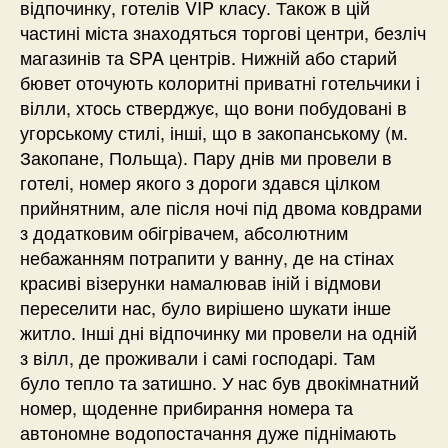
відпочинку, готелів VIP класу. Також в цій
частині міста знаходяться торгові центри, безліч
магазинів та SPA центрів. Нижній або старий
бювет оточують колоритні приватні готельчики і
вілли, хтось стверджує, що вони побудовані в
угорському стилі, інші, що в закопанському (м.
Закопане, Польща). Пару днів ми провели в
готелі, номер якого з дороги здався цілком
прийнятним, але після ночі під двома ковдрами
з додатковим обігрівачем, абсолютним
небажанням потрапити у ванну, де на стінах
красиві візерунки намалював іній і відмови
переселити нас, було вирішено шукати інше
житло. Інші дні відпочинку ми провели на одній
з вілл, де проживали і самі господарі. Там
було тепло та затишно. У нас був двокімнатний
номер, щоденне прибирання номера та
автономне водопостачання дуже піднімають