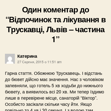
Один коментар до
“Відпочинок та лікування в
Трускавці, Львів – частина
1”
говорить:
Катерина
27 Серпня, 2015 о 11:51 am
Гарна стаття. Обожнюю Трускавець. І відстань
до бювет дійсно має значення. Нас з чоловіком
запевняли, що готель 5 хв ходьби до нижнього
бювету, а виявилось всі 20 хв. Ми тепер їздимо
лише в перевірене місце, санаторій “Віктор”.
Особисто засікали скільки часу йти. Якщо
повільно то 4 хв і 30 секунд. І з водою там