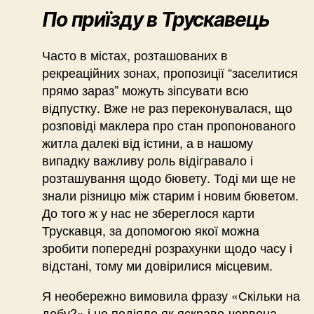
По приїзду в Трускавець
Часто в містах, розташованих в
рекреаційних зонах, пропозиції “заселитися
прямо зараз” можуть зіпсувати всю
відпустку. Вже не раз переконувалася, що
розповіді маклера про стан пропонованого
житла далекі від істини, а в нашому
випадку важливу роль відігравало і
розташування щодо бювету. Тоді ми ще не
знали різницю між старим і новим бюветом.
До того ж у нас не збереглося карти
Трускавця, за допомогою якої можна
зробити попередні розрахунки щодо часу і
відстані, тому ми довірилися місцевим.
Я необережно вимовила фразу «Скільки на
добу?» і це подіяло як яскраво-червона