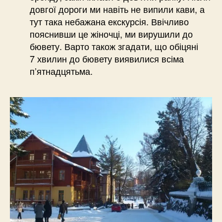
довгої дороги ми навіть не випили кави, а
тут така небажана екскурсія. Ввічливо
пояснивши це жіночці, ми вирушили до
бювету. Варто також згадати, що обіцяні
7 хвилин до бювету виявилися всіма
п’ятнадцятьма.