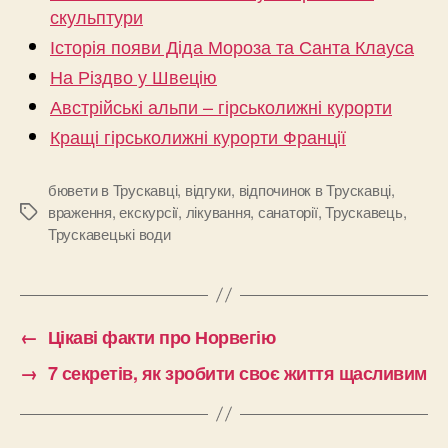
скульптури
Історія появи Діда Мороза та Санта Клауса
На Різдво у Швецію
Австрійські альпи – гірськолижні курорти
Кращі гірськолижні курорти Франції
бювети в Трускавці
,
відгуки
,
відпочинок в Трускавці
,
враження
,
екскурсії
,
лікування
,
санаторії
,
Трускавець
,
Позначки
Трускавецькі води
←
Цікаві факти про Норвегію
→
7 секретів, як зробити своє життя щасливим