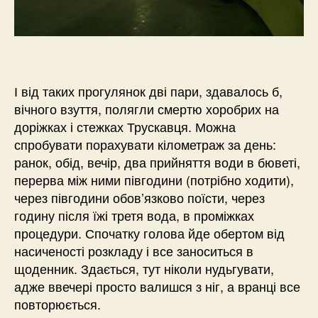
І від таких прогулянок дві пари, здавалось б,
вічного взуття, полягли смертю хоробрих на
доріжках і стежках Трускавця. Можна
спробувати порахувати кілометраж за день:
ранок, обід, вечір, два прийняття води в бюветі,
перерва між ними півгодини (потрібно ходити),
через півгодини обов’язково поїсти, через
годину після їжі третя вода, в проміжках
процедури. Спочатку голова йде обертом від
насиченості розкладу і все заноситься в
щоденник. Здається, тут ніколи нудьгувати,
адже ввечері просто валишся з ніг, а вранці все
повторюється.