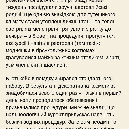
тиждень послідували зручні австралійські
родичі. Ще однією знахідкою для тутешнього
клімату стали утеплені лижні штанці та теплі
светри, які мене гріли і рятували з ранку до
вечора – в бювет, на процедури, прогулянки,
екскурсії і навіть в ресторан (там такі ж
модняшки в гірськолижних костюмах
красувалися майже за кожним столиком, зігріті,
усміхнені, ситі і щасливі).
Б’юті-кейс в поїздку збирався стандартного
набору. В результаті, декоративна косметика
знадобилася всього один раз – тільки в перший
день, коли проводилося обстеження і
призначалися процедури. Ми ж не знали, що
бальнеологічний курорт припускає наявність
безлічі водних процедур. Зате вам неодмінно
стануть в нагоді і навіть знадобляться всілякі