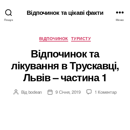
Відпочинок та цікаві факти
Пошук
Меню
Категорії
ВІДПОЧИНОК
ТУРИСТУ
Відпочинок та
лікування в Трускавці,
Львів – частина 1
до
Від
bodean
9 Січня, 2019
1 Коментар
Автор
Дата
Відпоч
запису
запису
та
лікува
в
Труска
Львів