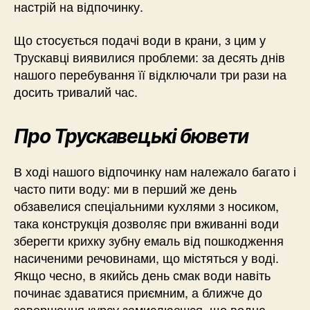
настрій на відпочинку.
Що стосується подачі води в крани, з цим у
Трускавці виявилися проблеми: за десять днів
нашого перебування її відключали три рази на
досить тривалий час.
Про Трускавецькі бювети
В ході нашого відпочинку нам належало багато і
часто пити воду: ми в перший же день
обзавелися спеціальними кухлями з носиком,
така конструкція дозволяє при вживанні води
зберегти крихку зубну емаль від пошкодження
насиченими речовинами, що містяться у воді.
Якщо чесно, в якийсь день смак води навіть
починає здаватися приємним, а ближче до
завершення курсу замислюєшся, що водна