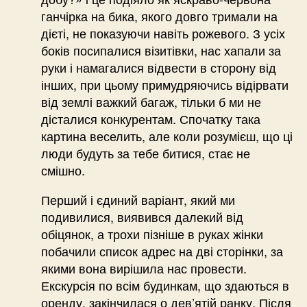
ганчірка на бика, якого довго тримали на
дієті, не показуючи навіть рожевого. З усіх
боків посипалися візитівки, нас хапали за
руки і намагалися відвести в сторону від
інших, при цьому примудряючись відірвати
від землі важкий багаж, тільки б ми не
дісталися конкурентам. Спочатку така
картина веселить, але коли розумієш, що ці
люди будуть за тебе битися, стає не
смішно.
Перший і єдиний варіант, який ми
подивилися, виявився далекий від
обіцянок, а трохи пізніше в руках жінки
побачили список адрес на дві сторінки, за
якими вона вирішила нас провести.
Екскурсія по всім будинкам, що здаються в
оренду, закінчилася о дев’ятій ранку. Після