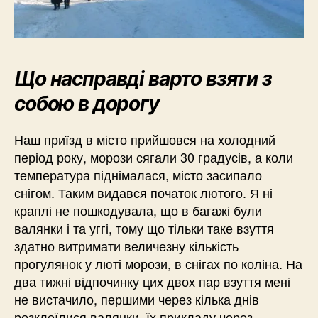
Що насправді варто взяти з
собою в дорогу
Наш приїзд в місто прийшовся на холодний
період року, морози сягали 30 градусів, а коли
температура піднімалася, місто засипало
снігом. Таким видався початок лютого. Я ні
краплі не пошкодувала, що в багажі були
валянки і та уггі, тому що тільки таке взуття
здатно витримати величезну кількість
прогулянок у люті морози, в снігах по коліна. На
два тижні відпочинку цих двох пар взуття мені
не вистачило, першими через кілька днів
розклеїлися валянки, їх прикладу через