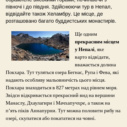
півночі і до півдня. Здійснюючи тур в Непал,
відвідайте також Хеламбру. Це місце, де
розташовано багато буддистських монастирів.
Ще одним
прекрасним місцем
у Непалі
, яке
варто відвідати,
вважається долина
Покхара. Тут туляться озера Бегнас, Рупа і Фева, які
надають особливу мальовничість цього місця.
Покхара знаходиться в 827 метрах над рівнем моря.
Звідси відкривається прекрасний вид на вершини
Манаслу, Дхаулагири і Мачхапучхре, а також на
п’ять піків Аннапурни. Тут можна половити рибу на
озері, скупатися або покататися на човні.