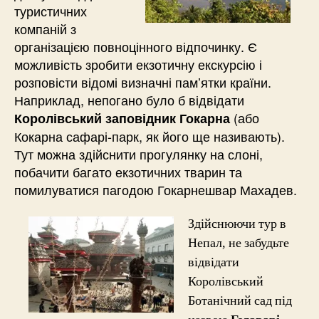
туристичних
компаній з
організацією повноцінного відпочинку. Є
можливість зробити екзотичну екскурсію і
розповісти відомі визначні пам’ятки країни.
Наприклад, непогано було б відвідати
(або
Королівський заповідник Гокарна
Кокарна сафарі-парк, як його ще називають).
Тут можна здійснити прогулянку на слоні,
побачити багато екзотичних тварин та
помилуватися пагодою Гокарнешвар Махадев.
Здійснюючи тур в
Непал, не забудьте
відвідати
Королівський
Ботанічний сад під