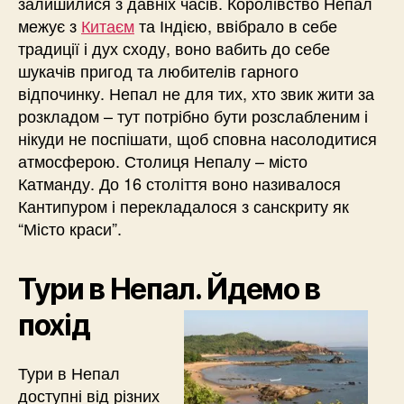
залишилися з давніх часів. Королівство Непал
межує з
Китаєм
та Індією, ввібрало в себе
традиції і дух сходу, воно вабить до себе
шукачів пригод та любителів гарного
відпочинку. Непал не для тих, хто звик жити за
розкладом – тут потрібно бути розслабленим і
нікуди не поспішати, щоб сповна насолодитися
атмосферою. Столиця Непалу – місто
Катманду. До 16 століття воно називалося
Кантипуром і перекладалося з санскриту як
“Місто краси”.
Тури в Непал. Йдемо в
похід
Тури в Непал
доступні від різних