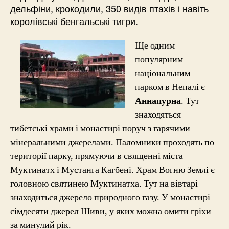
дельфіни, крокодили, 350 видів птахів і навіть
королівські бенгальські тигри.
Ще одним
популярним
національним
парком в Непалі є
Аннапурна
. Тут
знаходяться
тибетські храми і монастирі поруч з гарячими
мінеральними джерелами. Паломники проходять по
території парку, прямуючи в священні міста
Муктинатх і Мустанга Кагбені. Храм Вогню Землі є
головною святинею Муктинатха. Тут на вівтарі
знаходиться джерело природного газу. У монастирі
сімдесяти джерел Шиви, у яких можна омити гріхи
за минулий рік.