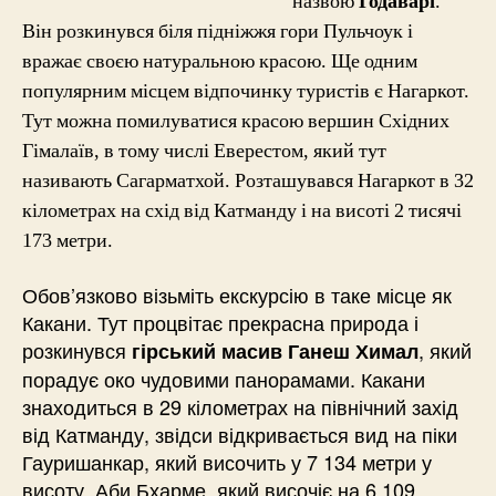
назвою
Годаварі
.
Він розкинувся біля підніжжя гори Пульчоук і
вражає своєю натуральною красою. Ще одним
популярним місцем відпочинку туристів є Нагаркот.
Тут можна помилуватися красою вершин Східних
Гімалаїв, в тому числі Еверестом, який тут
називають Сагарматхой. Розташувався Нагаркот в 32
кілометрах на схід від Катманду і на висоті 2 тисячі
173 метри.
Обов’язково візьміть екскурсію в таке місце як
Какани. Тут процвітає прекрасна природа і
розкинувся
, який
гірський масив Ганеш Химал
порадує око чудовими панорамами. Какани
знаходиться в 29 кілометрах на північний захід
від Катманду, звідси відкривається вид на піки
Гауришанкар, який височить у 7 134 метри у
висоту, Аби Бхарме, який височіє на 6 109