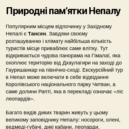
Природні пам’ятки Непалу
Популярним місцем відпочинку у Західному
Непалі є
. Завдяки своєму
Тансен
розташуванню і клімату найбільша кількість
туристів місце приваблює саме влітку. Тут
відкривається чудова панорама на Гімалаї, яка
охоплює територію від Дхаулагири на заході до
Гауришанкар на північно-сході. Екскурсійний тур
в Непал може включати в себе відвідання
Королівського національного парку Читван, а
саме долини Рапті, яка в перекладі означає «ліс
леопардів».
Багато видів диких тварин живуть у цьому
великому заповіднику Непалу: носороги, олені,
ведмеді-губачі, дикі кабани, леопарди,