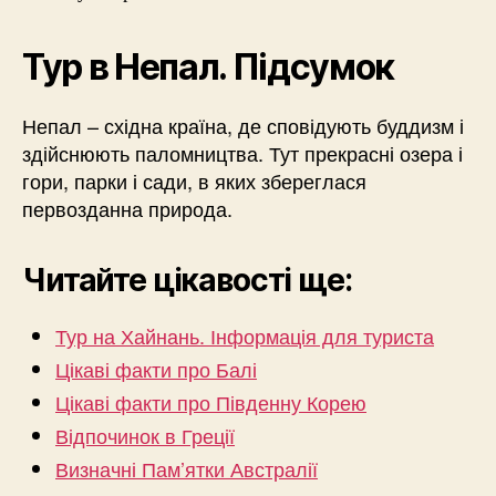
Тур в Непал. Підсумок
Непал – східна країна, де сповідують буддизм і
здійснюють паломництва. Тут прекрасні озера і
гори, парки і сади, в яких збереглася
первозданна природа.
Читайте цікавості ще:
Тур на Хайнань. Інформація для туриста
Цікаві факти про Балі
Цікаві факти про Південну Корею
Відпочинок в Греції
Визначні Пам’ятки Австралії