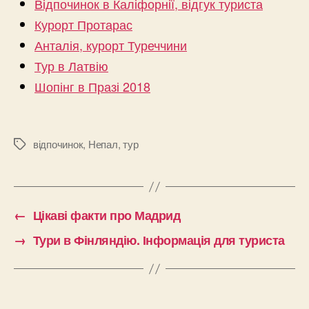
Відпочинок в Каліфорнії, відгук туриста
Курорт Протарас
Анталія, курорт Туреччини
Тур в Латвію
Шопінг в Празі 2018
відпочинок
,
Непал
,
тур
Позначки
←
Цікаві факти про Мадрид
→
Тури в Фінляндію. Інформація для туриста