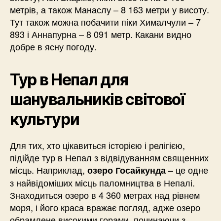
метрів, а також Манаслу – 8 163 метри у висоту.
Тут також можна побачити піки Хималчули – 7
893 і Аннапурна – 8 091 метр. Какани видно
добре в ясну погоду.
Тур в Непал для
шанувальників світової
культури
Для тих, хто цікавиться історією і релігією,
підійде тур в Непал з відвідуванням священних
місць. Наприклад,
– це одне
озеро Госайкунда
з найвідоміших місць паломництва в Непалі.
Знаходиться озеро в 4 360 метрах над рівнем
моря, і його краса вражає погляд, адже озеро
обрамлене високими горами, починаючи з