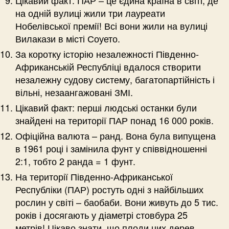
Цікавий факт: ПАР – це єдина країна в світі, де
на одній вулиці жили три лауреати
Нобелівської премії! Всі вони жили на вулиці
Вилакази в місті Соуето.
За коротку історію незалежності Південно-
Африканській Республіці вдалося створити
незалежну судову систему, багатопартійність і
вільні, незаангажовані ЗМІ.
Цікавий факт: перші людські останки були
знайдені на території ПАР понад 16 000 років.
Офіційна валюта – ранд. Вона була випущена
в 1961 році і замінила фунт у співвідношенні
2:1, тобто 2 ранда = 1 фунт.
На території Південно-Африканської
Республіки (ПАР) ростуть одні з найбільших
рослин у світі – баобаби. Вони живуть до 5 тис.
років і досягають у діаметрі стовбура 25
метрів! Цікаво знати, що плоди цих дерев