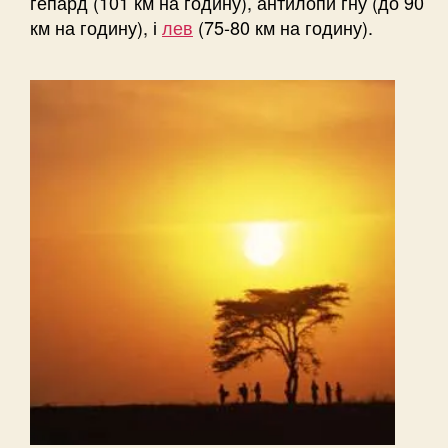
гепард (101 км на годину), антилопи гну (до 90
км на годину), і
лев
(75-80 км на годину).