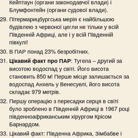
Кейптаун (органи законодавчої влади) і
Блумфонтейн (органи судової влади).
Пітермарицбургська мерія є найбільшою
будівлею з червоної цегли не тільки у всій
Південній Африці, але і у всій Південній
півкулі!
В ПАР понад 23% безробітних.
: Тугела – другий за
Цікавий факт про ПАР
висотою водоспад у світі. Його висота
становить 850 м! Перше місце залишається за
водоспад Анхель у Венесуелі, його висота
складає 979 метрів.
Першу операцію з пересадки серця в світі
було зроблено в Південній Африці в 1967 році
південноафриканським хірургом Крісом
Барнардом.
Цікавий факт: Південна Африка, Зімбабве і