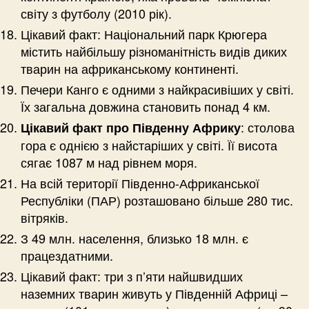
світу з футболу (2010 рік).
Цікавий факт: Національний парк Крюгера
містить найбільшу різноманітність видів диких
тварин на африканському континенті.
Печери Канго є одними з найкрасивіших у світі.
Їх загальна довжина становить понад 4 км.
: столова
Цікавий факт про Південну Африку
гора є однією з найстаріших у світі. Її висота
сягає 1087 м над рівнем моря.
На всій території Південно-Африканської
Республіки (ПАР) розташовано більше 280 тис.
вітряків.
З 49 млн. населення, близько 18 млн. є
працездатними.
Цікавий факт: три з п’яти найшвидших
наземних тварин живуть у Південній Африці –