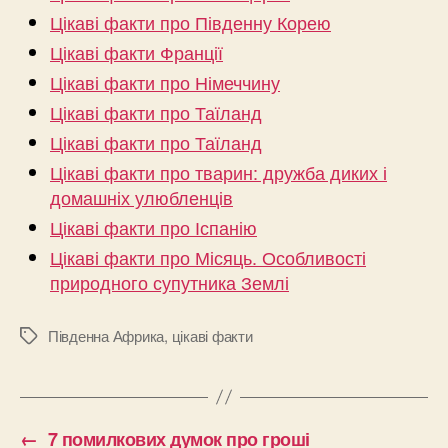
Цікаві факти про Південну Корею
Цікаві факти Франції
Цікаві факти про Німеччину
Цікаві факти про Таїланд
Цікаві факти про Таїланд
Цікаві факти про тварин: дружба диких і
домашніх улюбленців
Цікаві факти про Іспанію
Цікаві факти про Місяць. Особливості
природного супутника Землі
Південна Африка
,
цікаві факти
Позначки
←
7 помилкових думок про гроші