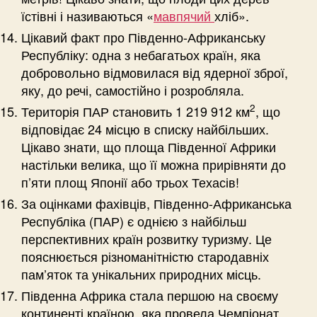
їстівні і називаються «
мавпячий
хліб».
Цікавий факт про Південно-Африканську
Республіку: одна з небагатьох країн, яка
добровольно відмовилася від ядерної зброї,
яку, до речі, самостійно і розробляла.
2
Територія ПАР становить 1 219 912 км
, що
відповідає 24 місцю в списку найбільших.
Цікаво знати, що площа Південної Африки
настільки велика, що її можна прирівняти до
п’яти площ Японії або трьох Техасів!
За оцінками фахівців, Південно-Африканська
Республіка (ПАР) є однією з найбільш
перспективних країн розвитку туризму. Це
пояснюється різноманітністю стародавніх
пам’яток та унікальних природних місць.
Південна Африка стала першою на своєму
континенті країною, яка провела Чемпіонат