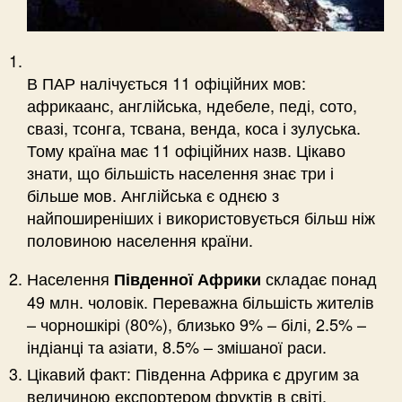
В ПАР налічується 11 офіційних мов:
африкаанс, англійська, ндебеле, педі, сото,
свазі, тсонга, тсвана, венда, коса і зулуська.
Тому країна має 11 офіційних назв. Цікаво
знати, що більшість населення знає три і
більше мов. Англійська є однєю з
найпоширеніших і використовується більш ніж
половиною населення країни.
Населення
складає понад
Південної Африки
49 млн. чоловік. Переважна більшість жителів
– чорношкірі (80%), близько 9% – білі, 2.5% –
індіанці та азіати, 8.5% – змішаної раси.
Цікавий факт: Південна Африка є другим за
величиною експортером фруктів в світі.