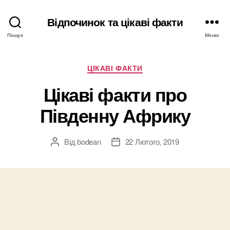
Відпочинок та цікаві факти
Пошук
Меню
Категорії
ЦІКАВІ ФАКТИ
Цікаві факти про
Південну Африку
Від
bodean
22 Лютого, 2019
Автор
Дата
запису
запису