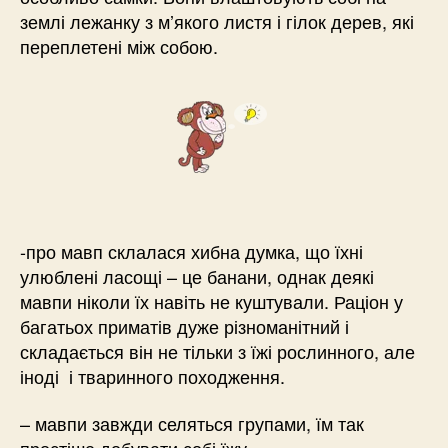
землі лежанку з м’якого листя і гілок дерев, які
переплетені між собою.
-про мавп склалася хибна думка, що їхні
улюблені ласощі – це банани, однак деякі
мавпи ніколи їх навіть не куштували. Раціон у
багатьох приматів дуже різноманітний і
складається він не тільки з їжі рослинного, але
іноді і тваринного походження.
– мавпи завжди селяться групами, їм так