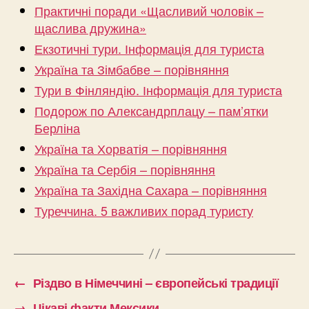
Практичні поради «Щасливий чоловік –
щаслива дружина»
Екзотичні тури. Інформація для туриста
Україна та Зімбабве – порівняння
Тури в Фінляндію. Інформація для туриста
Подорож по Александрплацу – пам’ятки
Берліна
Україна та Хорватія – порівняння
Україна та Сербія – порівняння
Україна та Західна Сахара – порівняння
Туреччина. 5 важливих порад туристу
←
Різдво в Німеччині – європейські традиції
→
Цікаві факти Мексики