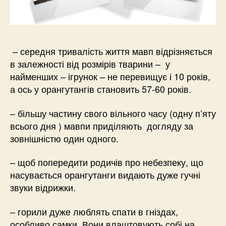
– середня тривалість життя мавп відрізняється
в залежності від розмірів тварини – у
найменших – ігрунок – не перевищує і 10 років,
а ось у орангутангів становить 57-60 років.
– більшу частину свого вільного часу (одну п’яту
всього дня ) мавпи приділяють догляду за
зовнішністю один одного.
– щоб попередити родичів про небезпеку, що
насувається орангутанги видають дуже гучні
звуки відрижки.
– горили дуже люблять спати в гніздах,
особливо самки. Вони влаштовують собі на