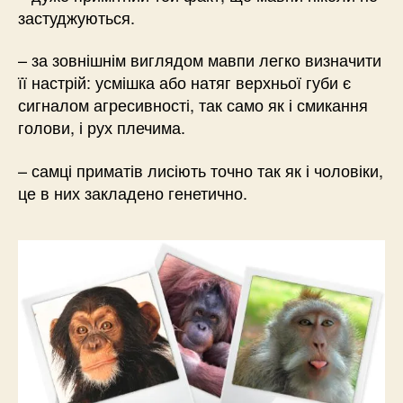
застуджуються.
– за зовнішнім виглядом мавпи легко визначити
її настрій: усмішка або натяг верхньої губи є
сигналом агресивності, так само як і смикання
голови, і рух плечима.
– самці приматів лисіють точно так як і чоловіки,
це в них закладено генетично.