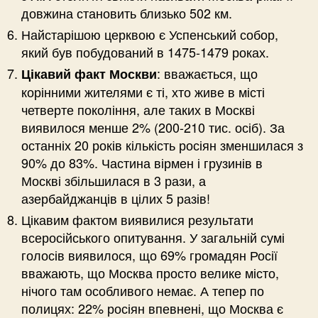
довжина становить близько 502 км.
Найстарішою церквою є Успенський собор,
який був побудований в 1475-1479 роках.
: вважається, що
Цікавий факт Москви
корінними жителями є ті, хто живе в місті
четверте покоління, але таких в Москві
виявилося менше 2% (200-210 тис. осіб). За
останніх 20 років кількість росіян зменшилася з
90% до 83%. Частина вірмен і грузинів в
Москві збільшилася в 3 рази, а
азербайджанців в цілих 5 разів!
Цікавим фактом виявилися результати
всеросійського опитування. У загальній сумі
голосів виявилося, що 69% громадян Росії
вважають, що Москва просто велике місто,
нічого там особливого немає. А тепер по
полицях: 22% росіян впевнені, що Москва є