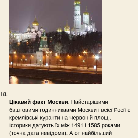
: Найстарішими
Цікавий факт Москви
баштовими годинникаами Москви і всієї Росії є
кремлівські куранти на Червоній площі.
Історики датують їх між 1491 і 1585 роками
(точна дата невідома). А от найбільший