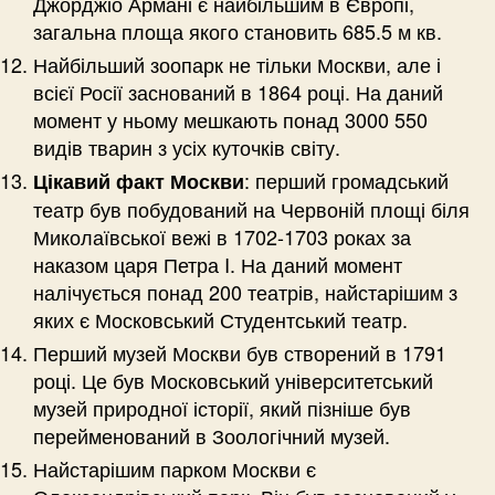
Джорджіо Армані є найбільшим в Європі,
загальна площа якого становить 685.5 м кв.
Найбільший зоопарк не тільки Москви, але і
всієї Росії заснований в 1864 році. На даний
момент у ньому мешкають понад 3000 550
видів тварин з усіх куточків світу.
: перший громадський
Цікавий факт Москви
театр був побудований на Червоній площі біля
Миколаївської вежі в 1702-1703 роках за
наказом царя Петра I. На даний момент
налічується понад 200 театрів, найстарішим з
яких є Московський Студентський театр.
Перший музей Москви був створений в 1791
році. Це був Московський університетський
музей природної історії, який пізніше був
перейменований в Зоологічний музей.
Найстарішим парком Москви є