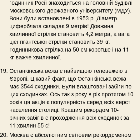
годинник Росії знаходиться на головній будівлі
Московського державного університету (МДУ).
Вони були встановлені в 1953 р. Діаметр
циферблата складає 9 метрів! Довжина
хвилинної стрілки становить 4,2 метра, а вага
цієї гігантської стрілки становить 39 кг.
Годинникова стрілка на 50 см коротше і на 11
кг важче хвилинної.
Останкінська вежа є найвищою телевежею в
Європі. Цікавий факт, що Останкінська вежа
має 3544 сходинки. Були влаштовані забіги по
цих сходинках. Ось так з року в рік протягом 10
років ця акція є популярність серед всіх верст
населення столиці. Кращим рекордом 10-
річних забігів є проходження всіх сходинок за
11 хвилин 55 с!
Москва є абсолютним світовим рекордсменом