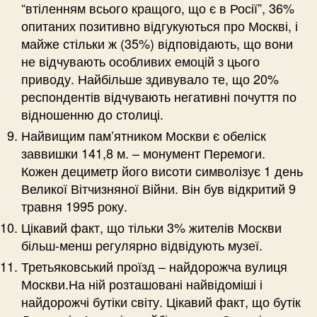
“втіленням всього кращого, що є в Росії”, 36%
опитаних позитивно відгукуються про Москві, і
майже стільки ж (35%) відповідають, що вони
не відчувають особливих емоцій з цього
приводу. Найбільше здивувало те, що 20%
респондентів відчувають негативні почуття по
відношенню до столиці.
Найвищим пам’ятником Москви є обеліск
заввишки 141,8 м. – монумент Перемоги.
Кожен дециметр його висоти символізує 1 день
Великої Вітчизняної Війни. Він був відкритий 9
травня 1995 року.
Цікавий факт, що тільки 3% жителів Москви
більш-менш регулярно відвідують музеї.
Третьяковський проїзд – найдорожча вулиця
Москви.На ній розташовані найвідоміші і
найдорожчі бутіки світу. Цікавий факт, що бутік