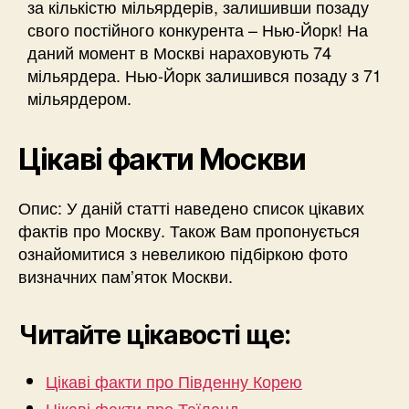
за кількістю мільярдерів, залишивши позаду
свого постійного конкурента – Нью-Йорк! На
даний момент в Москві нараховують 74
мільярдера. Нью-Йорк залишився позаду з 71
мільярдером.
Цікаві факти Москви
Опис: У даній статті наведено список цікавих
фактів про Москву. Також Вам пропонується
ознайомитися з невеликою підбіркою фото
визначних пам’яток Москви.
Читайте цікавості ще:
Цікаві факти про Південну Корею
Цікаві факти про Таїланд