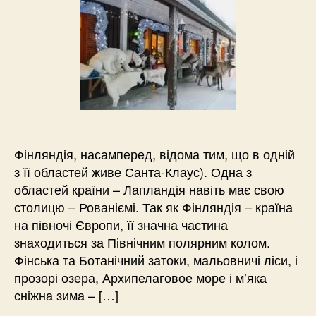
Фінляндія, насамперед, відома тим, що в одній
з її областей живе Санта-Клаус). Одна з
областей країни – Лапландія навіть має свою
столицю – Рованіємі. Так як Фінляндія – країна
на півночі Європи, її значна частина
знаходиться за Північним полярним колом.
Фінська та Ботанічний затоки, мальовничі ліси, і
прозорі озера, Архипелаговое море і м’яка
сніжна зима – […]