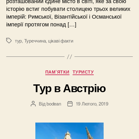
розташований єдине місто в світі, яке за свою
історію встиг побувати столицею трьох великих
імперій: Римської, Візантійської і Османської
імперії протягом понад […]
тур
,
Туреччина
,
цікаві факти
Позначки
Категорії
ПАМ’ЯТКИ
ТУРИСТУ
Тур в Австрію
Від
bodean
19 Лютого, 2019
Автор
Дата
запису
запису