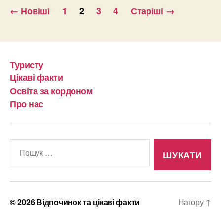
Навігація
←
Новіші
1
2
3
4
Старіші
→
записів
Туристу
Цікаві факти
Освіта за кордоном
Про нас
Шукати:
© 2026
Відпочинок та цікаві факти
Нагору
↑