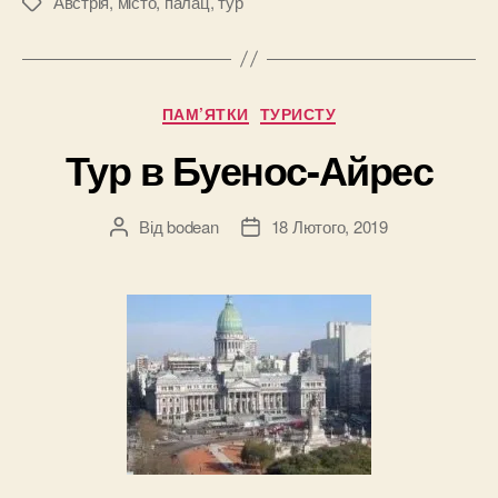
Австрія
,
місто
,
палац
,
тур
Позначки
Категорії
ПАМ’ЯТКИ
ТУРИСТУ
Тур в Буенос-Айрес
Від
bodean
18 Лютого, 2019
Автор
Дата
запису
запису