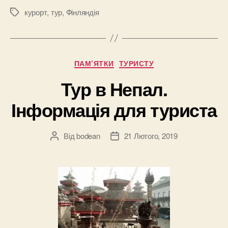
курорт
,
тур
,
Фінляндія
Позначки
Категорії
ПАМ’ЯТКИ
ТУРИСТУ
Тур в Непал.
Інформація для туриста
Від
bodean
21 Лютого, 2019
Автор
Дата
запису
запису