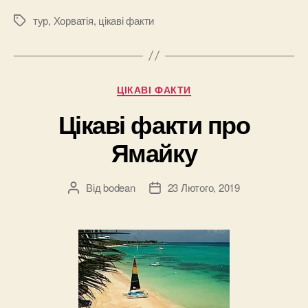
тур
,
Хорватія
,
цікаві факти
Позначки
Категорії
ЦІКАВІ ФАКТИ
Цікаві факти про
Ямайку
Від
bodean
23 Лютого, 2019
Автор
Дата
запису
запису