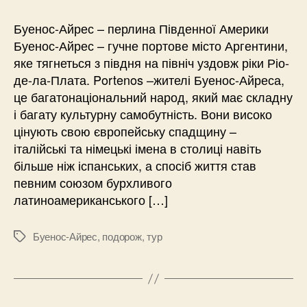
Буенос-Айрес – перлина Південної Америки
Буенос-Айрес – гучне портове місто Аргентини,
яке тягнеться з півдня на північ уздовж ріки Ріо-
де-ла-Плата. Portenos –жителі Буенос-Айреса,
це багатонаціональний народ, який має складну
і багату культурну самобутність. Вони високо
цінують свою європейську спадщину –
італійські та німецькі імена в столиці навіть
більше ніж іспанських, а спосіб життя став
певним союзом бурхливого
латиноамериканського […]
Буенос-Айрес
,
подорож
,
тур
Позначки