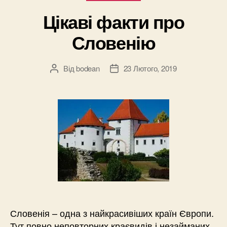
Цікаві факти про
Словенію
Від
bodean
23 Лютого, 2019
Автор
Дата
запису
запису
Словенія – одна з найкрасивіших країн Європи.
Тут повно неповторних краєвидів і незайманих