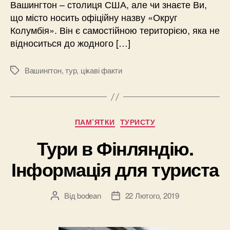
Вашингтон – столиця США, але чи знаєте Ви,
що місто носить офіційну назву «Округ
Колумбія». Він є самостійною територією, яка не
відноситься до жодного […]
Вашингтон
,
тур
,
цікаві факти
Позначки
Категорії
ПАМ’ЯТКИ
ТУРИСТУ
Тури в Фінляндію.
Інформація для туриста
Від
bodean
22 Лютого, 2019
Автор
Дата
запису
запису