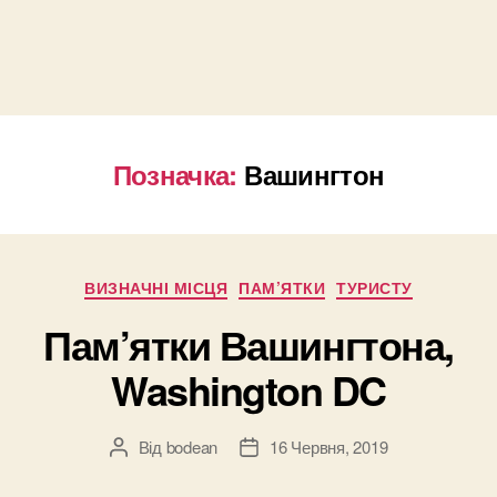
Позначка:
Вашингтон
Категорії
ВИЗНАЧНІ МІСЦЯ
ПАМ’ЯТКИ
ТУРИСТУ
Пам’ятки Вашингтона,
Washington DC
Від
bodean
16 Червня, 2019
Автор
Дата
запису
запису