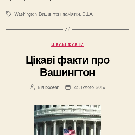
Washington
,
Вашингтон
,
пам'ятки
,
США
Позначки
Категорії
ЦІКАВІ ФАКТИ
Цікаві факти про
Вашингтон
Від
bodean
22 Лютого, 2019
Автор
Дата
запису
запису