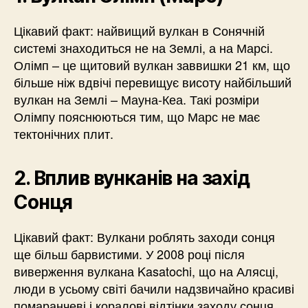
Цікавий факт: найвищий вулкан в Сонячній
системі знаходиться не на Землі, а на Марсі.
Олімп – це щитовий вулкан заввишки 21 км, що
більше ніж вдвічі перевищує висоту найбільший
вулкан на Землі – Мауна-Кеа. Такі розміри
Олімпу пояснюються тим, що Марс не має
тектонічних плит.
2. Вплив вунканів на захід
Сонця
Цікавий факт: Вулкани роблять заходи сонця
ще більш барвистими. У 2008 році після
виверження вулкана Kasatochi, що на Алясці,
люди в усьому світі бачили надзвичайно красиві
помаранчеві і коралові відтінки заходу сонця.