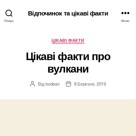
Відпочинок та цікаві факти
Пошук
Меню
Категорії
ЦІКАВІ ФАКТИ
Цікаві факти про
вулкани
Від
bodean
8 Березня, 2019
Автор
Дата
запису
запису