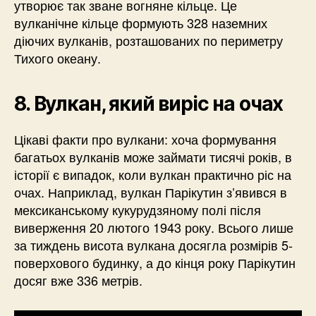
утворює так зване вогняне кільце. Це
вулканічне кільце формують 328 наземних
діючих вулканів, розташованих по периметру
Тихого океану.
8. Вулкан, який виріс на очах
Цікаві факти про вулкани: хоча формування
багатьох вулканів може займати тисячі років, в
історії є випадок, коли вулкан практично ріс на
очах. Наприклад, вулкан Парікутин з’явився в
мексиканському кукурудзяному полі після
виверження 20 лютого 1943 року. Всього лише
за тиждень висота вулкана досягла розмірів 5-
поверхового будинку, а до кінця року Парікутин
досяг вже 336 метрів.