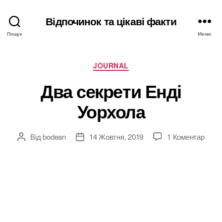
Відпочинок та цікаві факти
Пошук
Меню
Категорії
JOURNAL
Два секрети Енді
Уорхола
до
Від
bodean
14 Жовтня, 2019
1 Коментар
Автор
Дата
Два
запису
запису
секр
Енді
Уорх