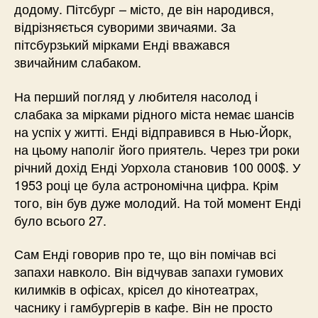
додому. Пітсбург – місто, де він народився,
відрізняється суворими звичаями. За
пітсбурзький мірками Енді вважався
звичайним слабаком.
На перший погляд у любителя насолод і
слабака за мірками рідного міста немає шансів
на успіх у житті. Енді відправився в Нью-Йорк,
на цьому наполіг його приятель. Через три роки
річний дохід Енді Уорхола становив 100 000$. У
1953 році це була астрономічна цифра. Крім
того, він був дуже молодий. На той момент Енді
було всього 27.
Сам Енді говорив про те, що він помічав всі
запахи навколо. Він відчував запахи гумових
килимків в офісах, крісел до кінотеатрах,
часнику і гамбургерів в кафе. Він не просто