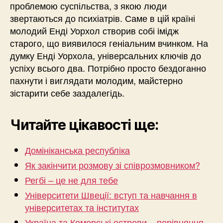
проблемою суспільства, з якою люди
звертаються до психіатрів. Саме в цій країні
молодий Енді Уорхол створив собі імідж
старого, що виявилося геніальним вчинком. На
думку Енді Уорхола, універсальних ключів до
успіху всього два. Потрібно просто бездоганно
пахнути і виглядати молодим, майстерно
зістарити себе заздалегідь.
Читайте цікавості ще:
Домініканська республіка
Як закінчити розмову зі співрозмовником?
Регбі – це не для тебе
Університети Швеції: вступ та навчання в
університетах та інститутах
Україна та Коморські острови – порівняння