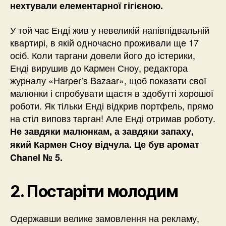
нехтували елементарної гігієною.
У той час Енді жив у невеликій напівпідвальній
квартирі, в якій одночасно проживали ще 17
осіб. Коли таргани довели його до істерики,
Енді вирушив до Кармен Сноу, редактора
журналу «Harper’s Bazaar», щоб показати свої
малюнки і спробувати щастя в здобутті хорошої
роботи. Як тільки Енді відкрив портфель, прямо
на стіл виповз тарган! Але Енді отримав роботу.
Не завдяки малюнкам, а завдяки запаху,
який Кармен Сноу відчула. Це був аромат
Chanel № 5.
2. Постаріти молодим
Одержавши велике замовлення на рекламу,