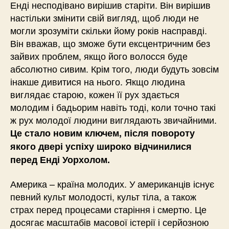
Енді несподівано вирішив старіти. Він вирішив
настільки змінити свій вигляд, щоб люди не
могли зрозуміти скільки йому років насправді.
Він вважав, що зможе бути ексцентричним без
зайвих проблем, якщо його волосся буде
абсолютно сивим. Крім того, люди будуть зовсім
інакше дивитися на нього. Якщо людина
виглядає старою, кожен її рух здається
молодим і бадьорим навіть тоді, коли точно такі
ж рух молодої людини виглядають звичайними.
Це стало новим ключем, після повороту
якого двері успіху широко відчинилися
перед Енді Уорхолом.
Америка – країна молодих. У американців існує
певний культ молодості, культ тіла, а також
страх перед процесами старіння і смертю. Це
досягає масштабів масової істерії і серйозною