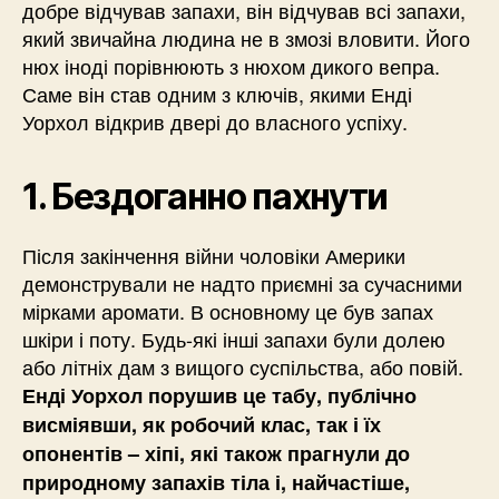
добре відчував запахи, він відчував всі запахи,
який звичайна людина не в змозі вловити. Його
нюх іноді порівнюють з нюхом дикого вепра.
Саме він став одним з ключів, якими Енді
Уорхол відкрив двері до власного успіху.
1. Бездоганно пахнути
Після закінчення війни чоловіки Америки
демонстрували не надто приємні за сучасними
мірками аромати. В основному це був запах
шкіри і поту. Будь-які інші запахи були долею
або літніх дам з вищого суспільства, або повій.
Енді Уорхол порушив це табу, публічно
висміявши, як робочий клас, так і їх
опонентів – хіпі, які також прагнули до
природному запахів тіла і, найчастіше,