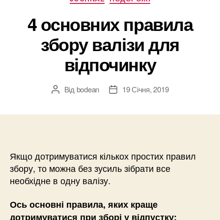
4 основних правила
збору валізи для
відпочинку
Від
bodean
19 Січня, 2019
Автор
Дата
запису
запису
Якщо дотримуватися кількох простих правил
збору, то можна без зусиль зібрати все
необхідне в одну валізу.
Ось основні правила, яких краще
дотримуватися при зборі у відпустку: