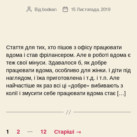
Від
bodean
15 Листопада, 2019
Автор
Дата
запису
запису
Стаття для тих, хто пішов з офісу працювати
вдома і став фрілансером. Але в роботі вдома є
теж свої мінуси. Здавалося б, як добре
працювати вдома, особливо для жінки. І діти під
наглядом, і їжа приготовлена і т.д. і т.п. Але
найчастіше як раз всі ці «добре» вибивають з
колії і змусити себе працювати вдома стає […]
Навігація
…
1
2
12
Старіші
→