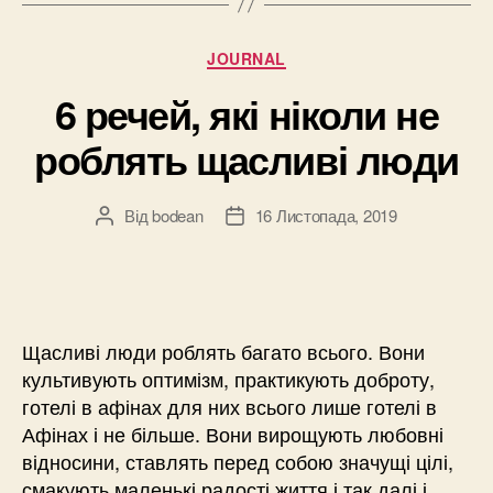
Категорії
JOURNAL
6 речей, які ніколи не
роблять щасливі люди
Від
bodean
16 Листопада, 2019
Автор
Дата
запису
запису
Щасливі люди роблять багато всього. Вони
культивують оптимізм, практикують доброту,
готелі в афінах для них всього лише готелі в
Афінах і не більше. Вони вирощують любовні
відносини, ставлять перед собою значущі цілі,
смакують маленькі радості життя і так далі і