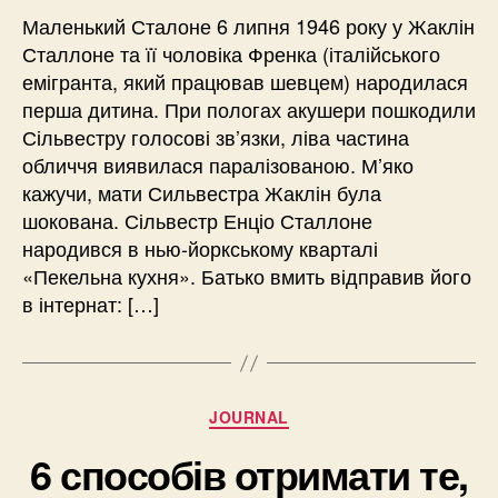
Маленький Сталоне 6 липня 1946 року у Жаклін
Сталлоне та її чоловіка Френка (італійського
емігранта, який працював шевцем) народилася
перша дитина. При пологах акушери пошкодили
Сільвестру голосові зв’язки, ліва частина
обличчя виявилася паралізованою. М’яко
кажучи, мати Сильвестра Жаклін була
шокована. Сільвестр Енціо Сталлоне
народився в нью-йоркському кварталі
«Пекельна кухня». Батько вмить відправив його
в інтернат: […]
Категорії
JOURNAL
6 способів отримати те,