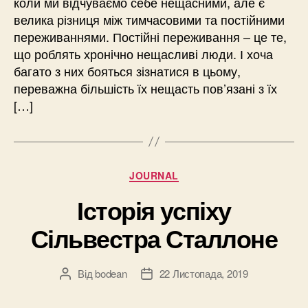
коли ми відчуваємо себе нещасними, але є
велика різниця між тимчасовими та постійними
переживаннями. Постійні переживання – це те,
що роблять хронічно нещасливі люди. І хоча
багато з них бояться зізнатися в цьому,
переважна більшість їх нещасть пов’язані з їх
[…]
Категорії
JOURNAL
Історія успіху
Сільвестра Сталлоне
Від
bodean
22 Листопада, 2019
Автор
Дата
запису
запису