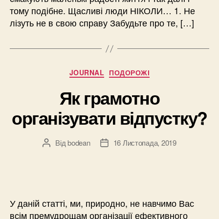
тому подібне. Щасливі люди НІКОЛИ… 1. Не
лізуть не в свою справу Забудьте про те, […]
Категорії
JOURNAL
ПОДОРОЖІ
Як грамотно
організувати відпустку?
Від
bodean
16 Листопада, 2019
Автор
Дата
запису
запису
У даній статті, ми, природно, не навчимо Вас
всім премудрощам організації ефективного