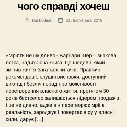
чого справді хочеш
Від
bodean
20 Листопада, 2019
Автор
Дата
запису
запису
«Мріяти не шкідливо» Барбари Шер – знакова,
легка, надихаюча книга. Це шедевр, який
змінив життя багатьох читачів. Практичні
рекомендації, слушні висновки, доступний
виклад і безліч порад про можливості
перетворення власного життя. протягом 30
років бестселер залишається лідером продажів.
І це не дивно, адже він перетворює мрії в
реальність, зароджує і повертає віру у власні
сили, дарує […]