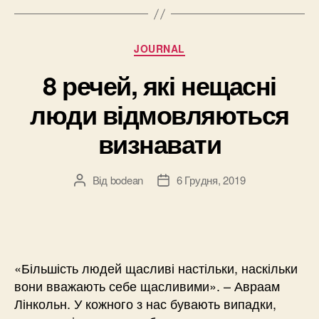
Категорії
JOURNAL
8 речей, які нещасні
люди відмовляються
визнавати
Від
bodean
6 Грудня, 2019
Автор
Дата
запису
запису
«Більшість людей щасливі настільки, наскільки
вони вважають себе щасливими». – Авраам
Лінкольн. У кожного з нас бувають випадки,