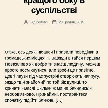
суспільстві
Від
bodean
29 Грудня, 2019
Автор
Дата
запису
запису
Отже, ось деякі нюанси і правила поведінки в
громадських місцях: 1. Завжди вітайся першим
Неважливо як добре ти знаєш людину. Можеш
просто посміхнутися, але зроби це привітно.
Довгі паузи під час зустрічі створюють напругу.
Якщо твій знайомий по той бік вулиці, то
кричати «Вася! Скільки ж ми не бачились!»
необов’язково. Принаймні, постарайтеся
спочатку підійти ближче. […]