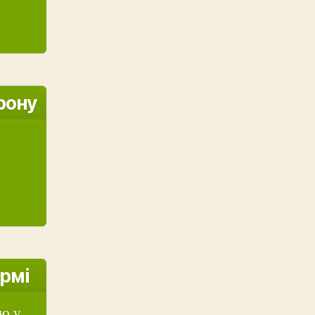
у
рону
юрмі
ію у