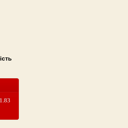
ість
1.83