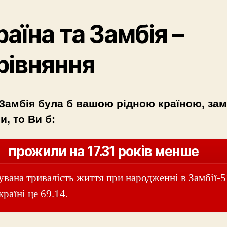
раїна та Замбія –
рівняння
Замбія була б вашою рідною країною, зам
и, то Ви б:
прожили на 17.31 років менше
увана тривалість життя при народженні в Замбії-5
країні це 69.14.