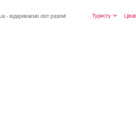
Туристу
Ціка
ua - відкриваємо світ разом!