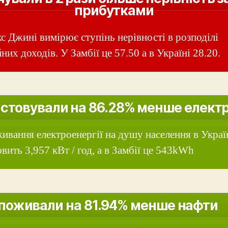
прибутками
кс Джині вимірює ступінь нерівності в розподілі
них доходів. У Замбії це 57.50 а в Україні 28.20.
стовували на 86.28% менше елект
ивання електроенергії на душу населення в Украї
овить 3,957 кВт / год, а в Замбії це 543kWh
поживали на 81.94% менше нафти