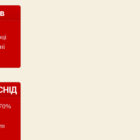
 в
оці
ні
/СНІД
.70%
ен