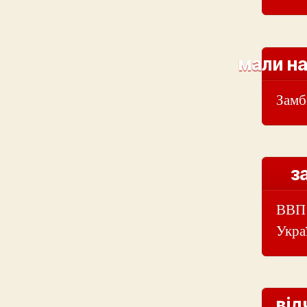
мали на
Замб
з
ВВП 
Укра
від