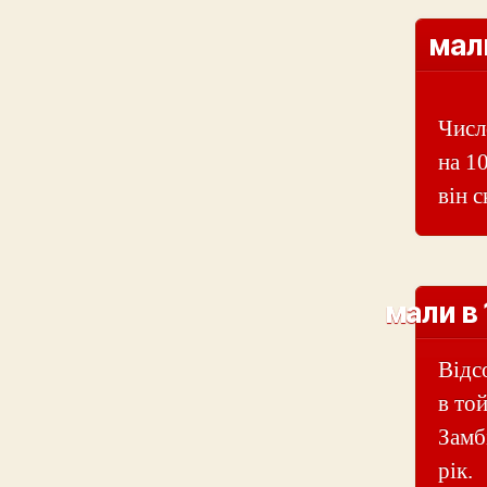
мали
Числ
на 1
він с
мали в 
Відс
в той
Замб
рік.