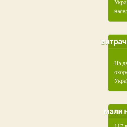
Укра
насе
витрач
На д
охор
Укра
мали 
117 