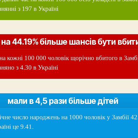
внянні з 197 в Україні
 на 44.19% більше шансів бути вби
 на кожні 100 000 чоловік щорічно вбитого в Замб
няно з 4.30 в Україні
мали в 4,5 рази більше дітей
чне число народжень на 1000 чоловік у Замбії 42
аїні це 9.41.