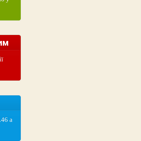
тим
ії
.46 а