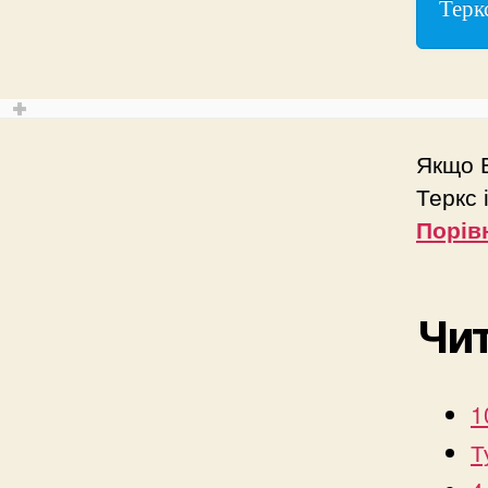
Теркс
Якщо В
Теркс 
Порів
Чит
1
Т