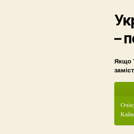
Ук
– 
Якщо 
заміст
Очік
Кайко