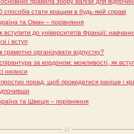
 основних правила збору валізи для відпочин
0 способів стати кращим в будь-якій справі
країна та Оман – порівняння
к вступити до університетів Франції: навчанн
узі і вступ
к грамотно організувати відпустку?
спірантура за кордоном: можливості, як вступ
сі нюанси
 простих порад, щоб прокидатися раніше і к
ідпочивши
країна та Швеція – порівняння