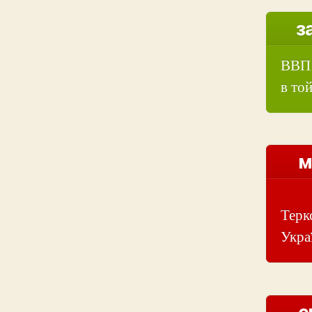
з
ВВП 
в той
м
Терк
Укра