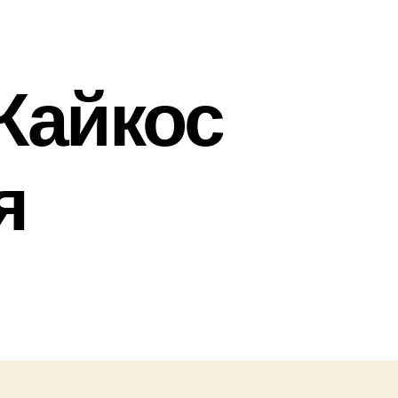
 Кайкос
я