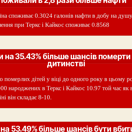
поживали в 2,8 рази більше нафти
їна споживає 0.3024 галонів нафти в добу на душ
лення при Теркс і Кайкос споживає 0.8568
 на 35.43% більше шансів померти
дитинстві
о померлих дітей у віці до одного року в цьому р
000 народжених в Теркс і Кайкос 10.97 той час як 
ні він складає 8-10.
на 53.49% більше шансів бути вби