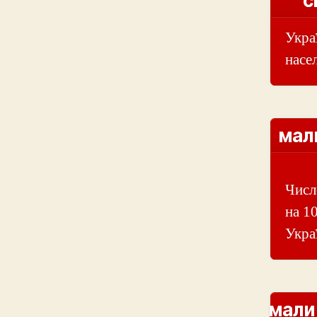
с
Укра
насе
мали
Числ
на 1
Украї
мали 