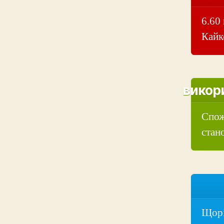
6.60
Кайк
викор
Спож
стано
Щорі