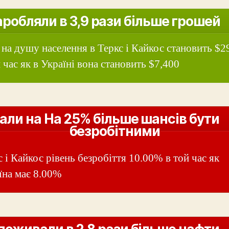
аробляли в 3,9 рази більше грошей
на душу населення в Теркс і Кайкос становить $2
 час як в Україні вона становить $7,400
али на На 25% більше шансів бути
безробітними
с і Кайкос рівень безробіття 10.00% в той час як
їна має 8.00%