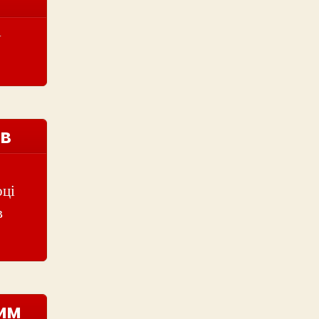
у
 в
оці
в
тим