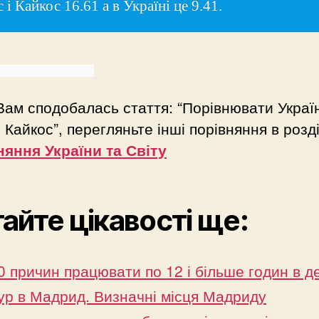
 і Кайкос 16.61 а в Україні це 9.41.
ам сподобалась стаття: “Порівнювати Украї
і Кайкос”, перегляньте інші порівняння в розді
няння України та Світу
айте цікавості ще:
0 причин працювати по 12 і більше годин в д
ур в Мадрид. Визначні місця Мадриду