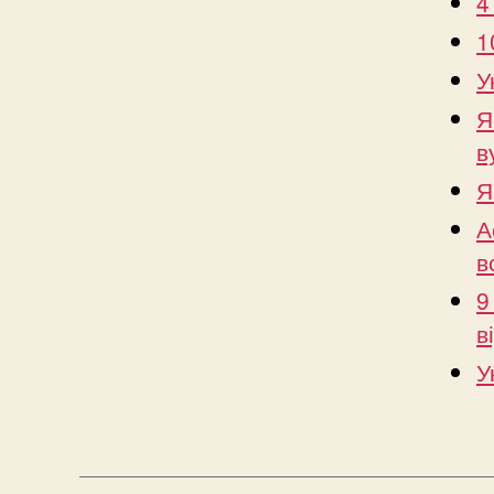
4
1
У
Я
в
Я
А
в
9
в
У