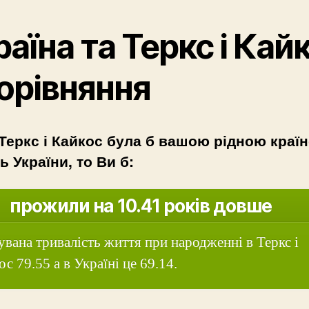
раїна та Теркс і Кай
порівняння
Теркс і Кайкос була б вашою рідною краї
ь України, то Ви б:
прожили на 10.41 років довше
увана тривалість життя при народженні в Теркс і
с 79.55 а в Україні це 69.14.