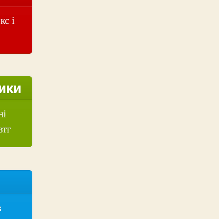
кс і
ики
ні
втг
в