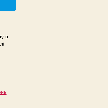
ну в
лі
ень