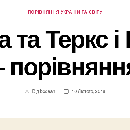
Категорії
ПОРІВНЯННЯ УКРАЇНИ ТА СВІТУ
а та Теркс і
– порівнянн
Від
bodean
10 Лютого, 2018
Автор
Дата
запису
запису