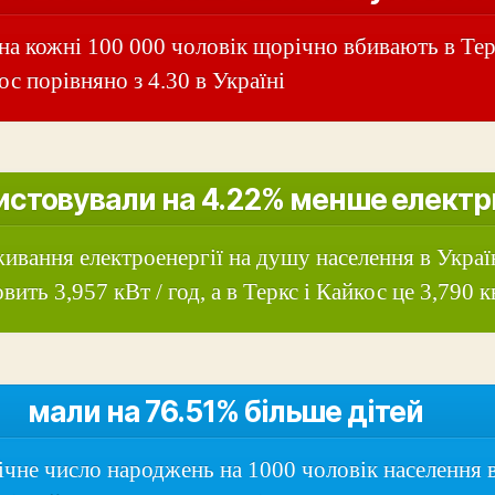
 на кожні 100 000 чоловік щорічно вбивають в Тер
ос порівняно з 4.30 в Україні
истовували на 4.22% менше електр
ивання електроенергії на душу населення в Украї
вить 3,957 кВт / год, а в Теркс і Кайкос це 3,790 к
мали на 76.51% більше дітей
чне число народжень на 1000 чоловік населення 