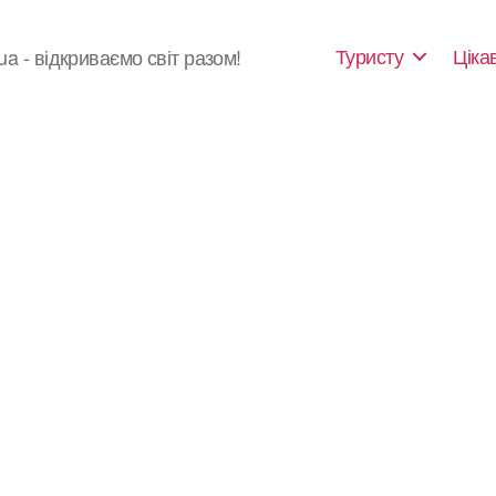
Туристу
Ціка
ua - відкриваємо світ разом!