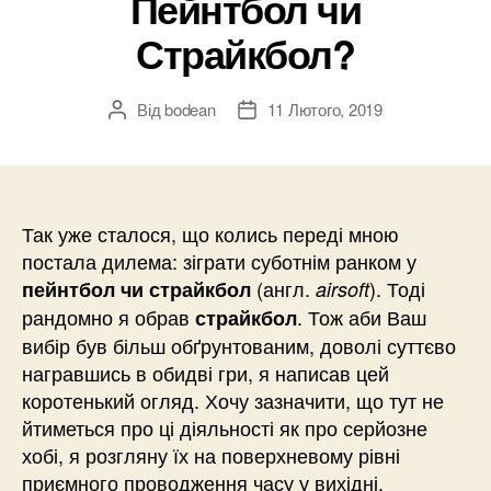
Пейнтбол чи
Страйкбол?
Від
bodean
11 Лютого, 2019
Автор
Дата
запису
запису
Так уже сталося, що колись переді мною
постала дилема: зіграти суботнім ранком у
(англ.
). Тоді
пейнтбол чи страйкбол
airsoft
рандомно я обрав
. Тож аби Ваш
страйкбол
вибір був більш обґрунтованим, доволі суттєво
награвшись в обидві гри, я написав цей
коротенький огляд. Хочу зазначити, що тут не
йтиметься про ці діяльності як про серйозне
хобі, я розгляну їх на поверхневому рівні
приємного проводження часу у вихідні.