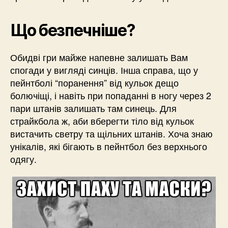
Що безпечніше?
Обидві гри майже напевне залишать Вам
спогади у вигляді синців. Інша справа, що у
пейнтболі “поранення” від кульок дещо
болючіщі, і навіть при попаданні в ногу через 2
пари штанів залишать там синець. Для
страйкбола ж, аби вберегти тіло від кульок
вистачить светру та щільних штанів. Хоча знаю
унікалів, які бігають в пейнтбол без верхнього
одягу.