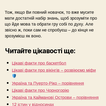
Тож, якщо Ви повний новачок, то вже мусите
мати достатній набір знань, щоб зрозуміти про
що йде мова та обрати гру собі по духу. Але
звісно ж, поки сам не спробуєш – до кінця не
зрозумієш як воно.
Читайте цікавості ще:
Цікаві факти про баскетбол
Цікаві факти про вікінгів – розвіюємо міфи
Україна та Пуерто-Ріко – порівняння
Цікаві факти про Чорногорію
Україна та Кайманові Острови – порівняння
12 істин у відносинах