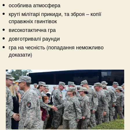
особлива атмосфера
круті мілітарі прикиди, та зброя – копії
справжніх гвинтівок
високотактична гра
довготривалі раунди
гра на чесність (попадання неможливо
доказати)