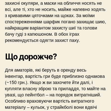
захисні окуляри, а маски на обличчя носять не
всі, але ті, хто не носить, майже напевно ходять
з кривавими цяточками на щоках. За моїми
спостереженнями шарфик погано захищає шию,
найкращим варіантом захисту шиї та голови
бачу гуді з капюшоном. В обох іграх
рекомендується одягти захист паху.
Що дорожче?
Для аматорів, які беруть в оренду весь
інвентар, вартість гри буде приблизно однакова
(~150 грн.). Якщо ж ви захочете йти далі, і
купляти власну зброю та приладдя, то майте на
увазі, що пейнтбол – на порядок витратніший.
Особливо враховуючи вартість витратного
матеріалу – кульок, у страйкболі вони вдвічі