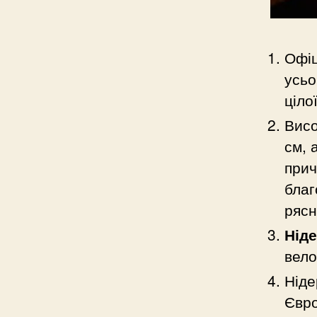
Офіц
усьо
ціло
Висо
см, 
прич
благ
рясн
Нід
вело
Ніде
Євро