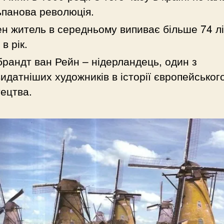
панова революція.
н житель в середньому випиває більше 74 лі
в рік.
рандт ван Рейн – нідерландець, один з
идатніших художників в історії європейськог
ецтва.