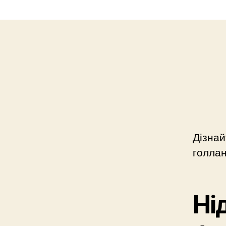
Дізнай
голлан
Ні