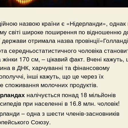
ійною назвою країни є «Нідерланди», однак 
му світі широке поширення по відношенню д
ї держави отримала назва провінції«Голланді
та середньостатистичного чоловіка станови
а жінки 170 см, – цікавий факт. Вчені кажуть,
ина в ДНК, харчуванні та фінансовому
ополуччі, інші кажуть, що це через їх
е споживання молочних продуктів.
ерландах
налічується понад 18 мільйонів
сипедів при населенні в 16.8 млн. чоловік!
рланди – одна з шести членів-засновників
пейського Союзу.