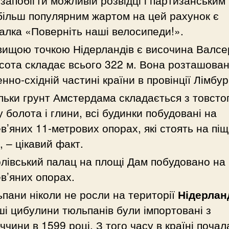
запобігти можливій розвідці і партизанським
ільш популярним жартом на цей рахунок є
алка «Поверніть наші велосипеди!».
ищою точкою Нідерландів є височина Валсе
исота складає всього 322 м. Вона розташован
енно-східній частині країни в провінції Лімбур
льки грунт Амстердама складається з товсто
 болота і глини, всі будинки побудовані на
в’яних 11-метрових опорах, які стоять на пі
, – цікавий факт.
лівський палац на площі Дам побудовано на
в’яних опорах.
пани ніколи не росли на території
Нідерлан
і цибулини тюльпанів були імпортовані з
ччини в 1599 році. З того часу в країні почал