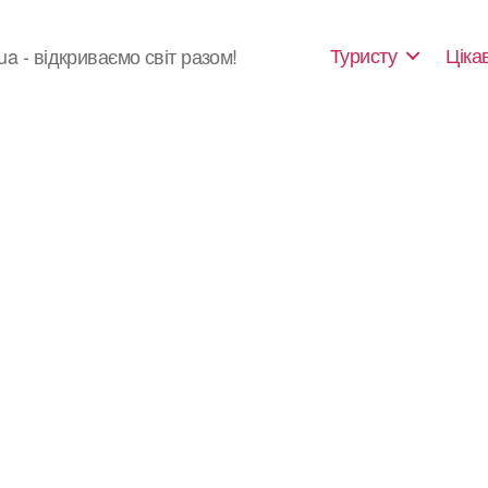
Туристу
Ціка
ua - відкриваємо світ разом!