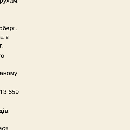
 рухам.
рберг.
а в
г.
го
щаному
 13 659
дів
.
ася