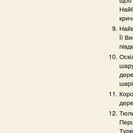
щоб 
Найб
крич
Найв
Її В
півд
Оскі
шару
дере
шарі
Коро
дере
Тюль
Перш
Туре