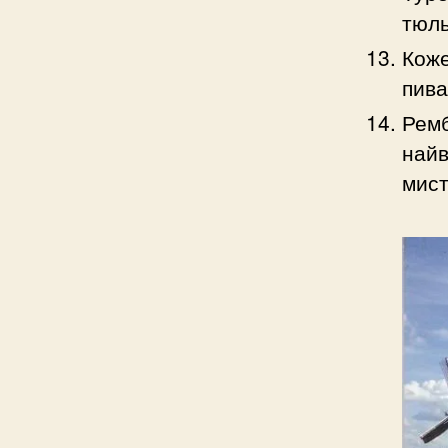
тюль
Коже
пива 
Ремб
найв
мист