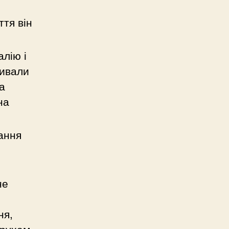
ття він
лію і
зивали
а
на
ання
не
ня,