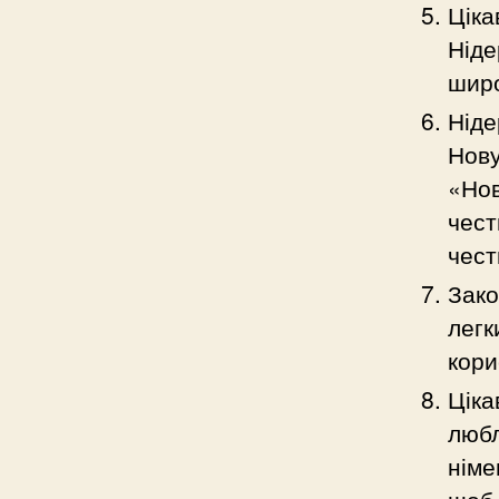
Ціка
Ніде
широ
Ніде
Нову
«Нов
чест
чест
Зако
легк
кори
Ціка
любл
німе