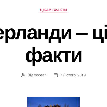
Категорії
ЦІКАВІ ФАКТИ
ерланди – ці
факти
Від
bodean
7 Лютого, 2019
Автор
Дата
запису
запису