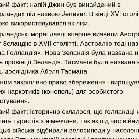
вий факт: напій Джин був винайдений в
рландах під назвою Jenever. В кінці XVI столі
ко використовувався як ліки.
рландські мореплавці вперше виявили Австра
 Зеландію в XVII столітті. Австралію тоді на
а Голландія». Нова Зеландія була названа н
ь провінції Зеландія. Тасманія була названа 
ь дослідника Абеля Тасмана.
ном закріплено право збереження і вирощув
их наркотиків (конопель) для особистого
стування.
вий факт: історично склалося, що голландці 
ять туристів з німеччини, так як під час війни
цькі війська відбирали велосипеди у населен