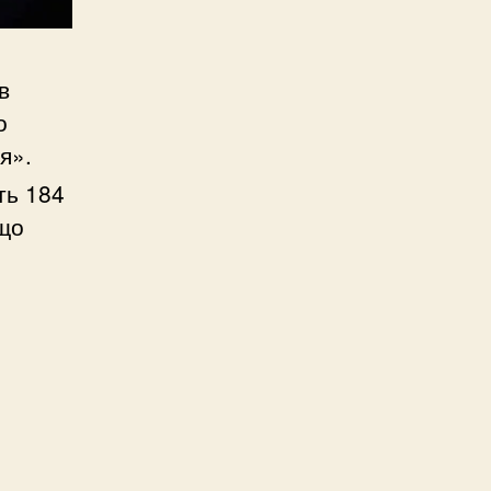
в
о
я».
ть 184
 що