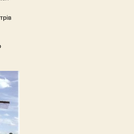
трів
о