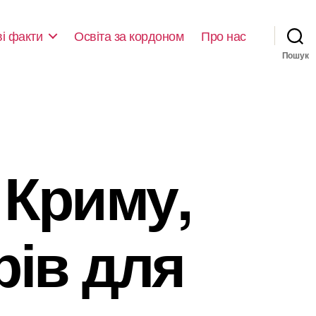
ві факти
Освіта за кордоном
Про нас
Пошук
 Криму,
рів для