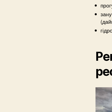
прог
зану
(дай
гідр
Ре
ре