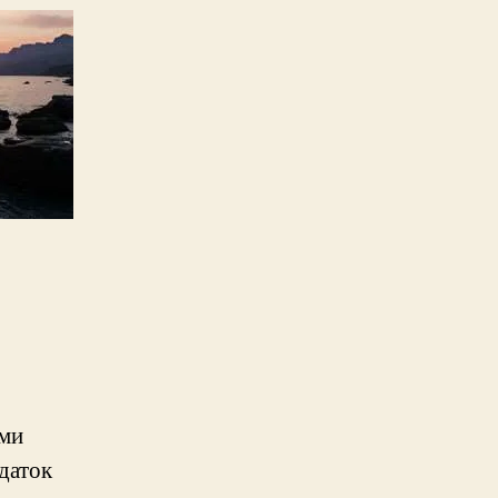
ими
одаток