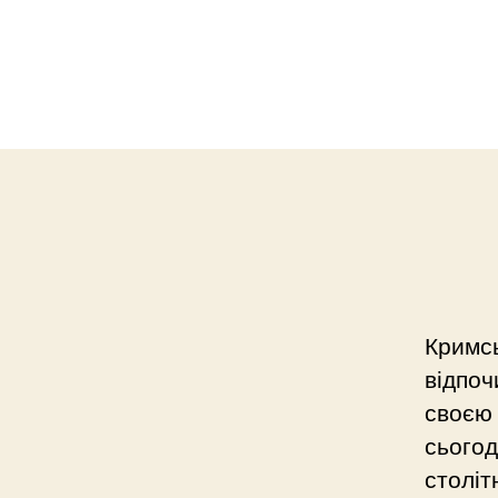
Кримсь
відпоч
своєю
сьогод
століт