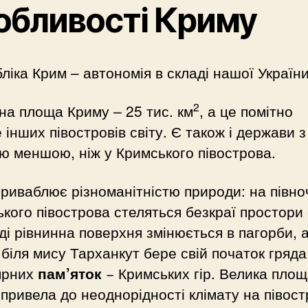
обливості Криму
ліка Крим – автономія в складі нашої України
2
а площа Криму – 25 тис. км
, а це помітно
 інших півостровів світу. Є також і держави з
 меншою, ніж у Кримського півострова.
риваблює різноманітністю природи: на півно
кого півострова стеляться безкраї простори 
ді рівнинна поверхня змінюється в пагорби, 
 біля мису Тарханкут бере свій початок гряда
ярних
пам’яток
− Кримських гір. Велика пло
привела до неоднорідності клімату на півост