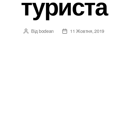
туриста
Від
bodean
11 Жовтня, 2019
Автор
Дата
запису
запису