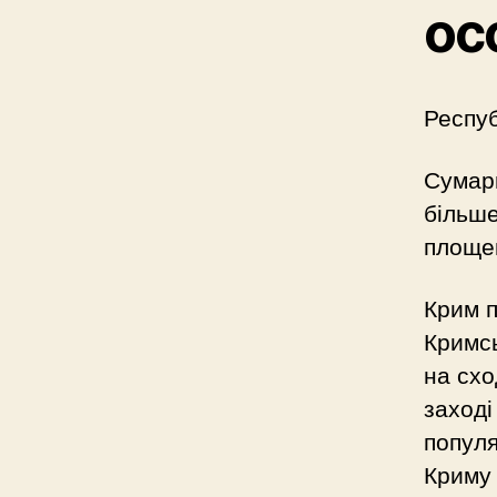
ос
Респуб
Сумарн
більше
площею
Крим п
Кримсь
на схо
заході
попул
Криму 