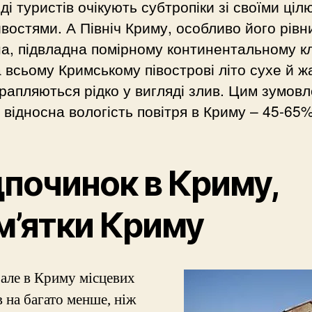
ді туристів очікують субтропіки зі своїми ці
востями. А Північ Криму, особливо його рів
а, підвладна помірному континентальному кл
 всьому Кримському півострові літо сухе й ж
рапляються рідко у вигляді злив. Цим зумов
 відносна вологість повітря в Криму – 45-65%
дпочинок в Криму,
м’ятки Криму
 але в Криму місцевих
 на багато менше, ніж