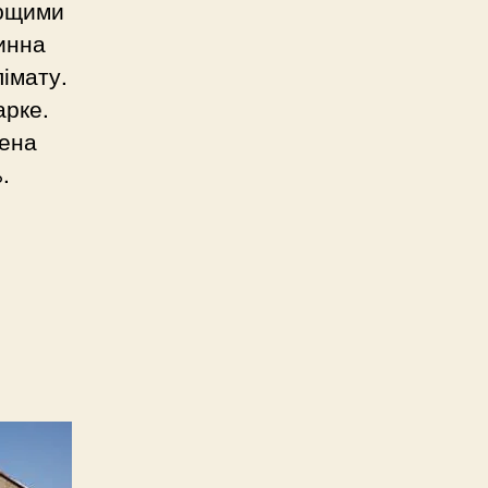
лющими
нинна
імату.
арке.
лена
.