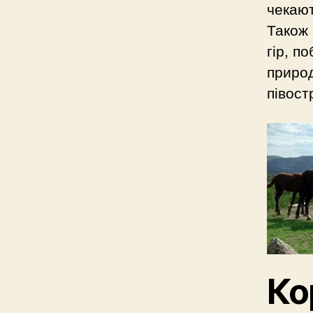
чекают
Також 
гір, п
природ
півост
Ко