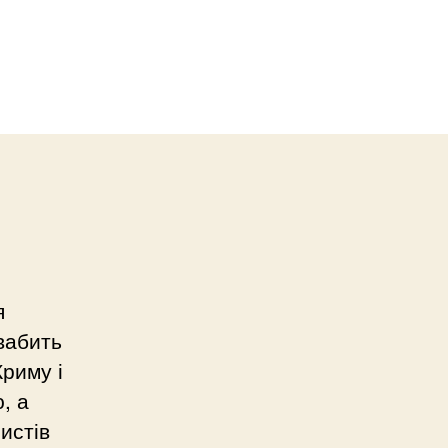
я
вабить
риму і
, а
истів