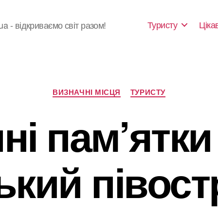
Туристу
Ціка
ua - відкриваємо світ разом!
Категорії
ВИЗНАЧНІ МІСЦЯ
ТУРИСТУ
ні пам’ятки
кий півост