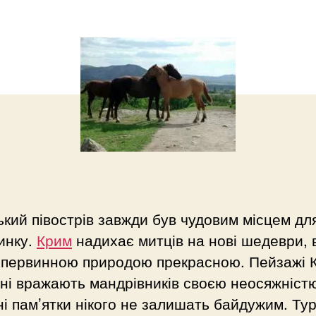
кий півострів завжди був чудовим місцем дл
инку.
Крим
надихає митців на нові шедеври, 
 первинною природою прекрасною. Пейзажі К
ні вражають мандрівників своєю неосяжністю
ні пам’ятки нікого не залишать байдужим. Тур