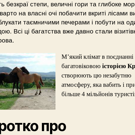
ь безкраї степи, величні гори та глибоке мор
варто на власні очі побачити вкриті лісами в
облукати таємничими печерами і побути на од
ою. Всі ці багатства вже давно стали візиті
рова.
М’який клімат в поєднанні 
багатовіковою
історією К
створюють цю незабутню
атмосферу, яка вабить і пр
більше 4 мільйонів туристів
ротко про