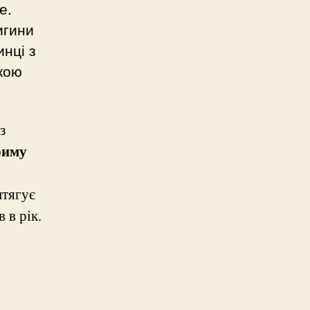
е.
игини
инці з
вкою
з
риму
итягує
 в рік.