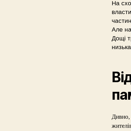
На схо
власти
частин
Але на
Дощі т
низька
Ві
па
Дивно,
жителів