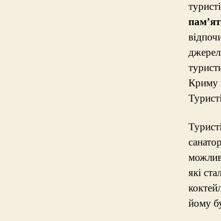
турист
пам’я
відпоч
джерело
турист
Криму в
Турист
Турист
санатор
можлив
які ста
коктейл
йому б