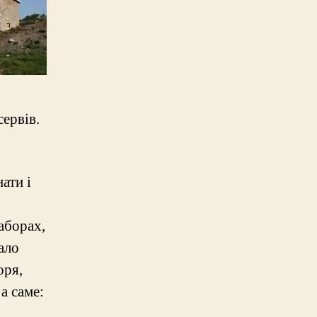
сервів.
ати і
аборах,
ало
оря,
а саме: