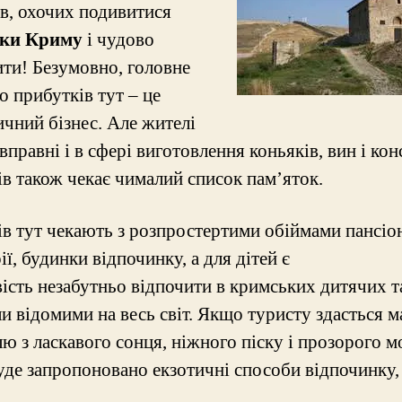
ів, охочих подивитися
тки Криму
і чудово
ити! Безумовно, головне
 прибутків тут – це
ичний бізнес. Але жителі
правні і в сфері виготовлення коньяків, вин і кон
ів також чекає чималий список пам’яток.
ів тут чекають з розпростертими обіймами пансіон
ії, будинки відпочинку, а для дітей є
ість незабутньо відпочити в кримських дитячих т
ли відомими на весь світ. Якщо туристу здасться м
ю з ласкавого сонця, ніжного піску і прозорого м
уде запропоновано екзотичні способи відпочинку, 