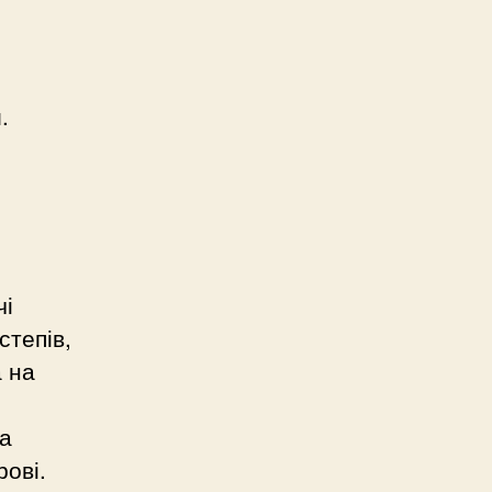
.
чі
степів,
а на
ща
рові.