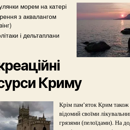
улянки морем на катері
рення з аквалангом
вінг)
олітаки і дельтаплани
креаційні
сурси Криму
Крім пам’яток Крим також
відомий своїми лікувальн
грязями (пелоїдами). На д