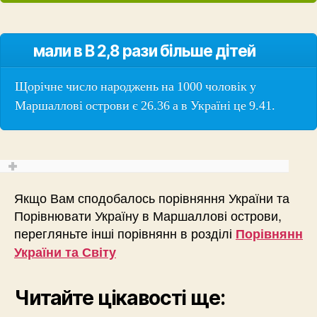
мали в В 2,8 рази більше дітей
Щорічне число народжень на 1000 чоловік у
Маршаллові острови є 26.36 а в Україні це 9.41.
Якщо Вам сподобалось порівняння України та
Порівнювати Україну в Маршаллові острови,
перегляньте інші порівнянн в розділі
Порівнянн
України та Світу
Читайте цікавості ще: