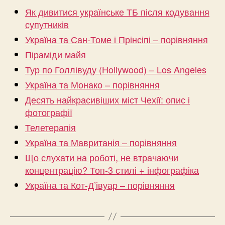
Як дивитися українське ТБ після кодування
супутників
Україна та Сан-Томе і Прінсіпі – порівняння
Піраміди майя
Тур по Голлівуду (Hollywood) – Los Angeles
Україна та Монако – порівняння
Десять найкрасивіших міст Чехії: опис і
фотографії
Телетерапія
Україна та Мавританія – порівняння
Що слухати на роботі, не втрачаючи
концентрацію? Топ-3 стилі + інфографіка
Україна та Кот-Д’івуар – порівняння