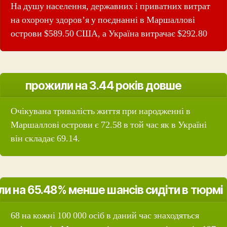
На душу населення, державних і приватних витрат
на охорону здоров’я у поєднанні в Маршаллові
острови $589.50 США, а Україна витрачає $292.80
прожили на 3.44 років довше
Очікувана тривалість життя при народженні в
Маршаллові острови є 72.58 в той час як в Україні
він складає 69.14.
ли на 65.48% менше шансів сидіти в тюрмі
68 на кожні 100 000 осіб в даний час знаходяться