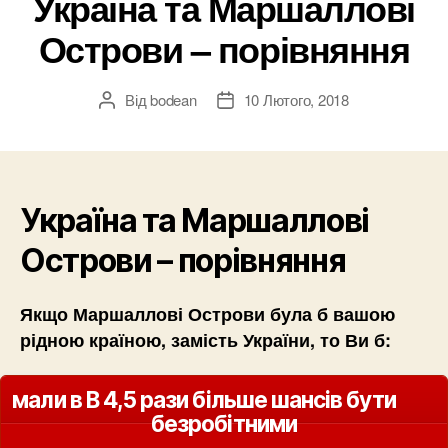
Україна та Маршаллові
Острови – порівняння
Від
bodean
10 Лютого, 2018
Автор
Дата
запису
запису
Україна та Маршаллові
Острови – порівняння
Якщо Маршаллові Острови була б вашою
рідною країною, замість України, то Ви б:
мали в В 4,5 рази більше шансів бути
безробітними