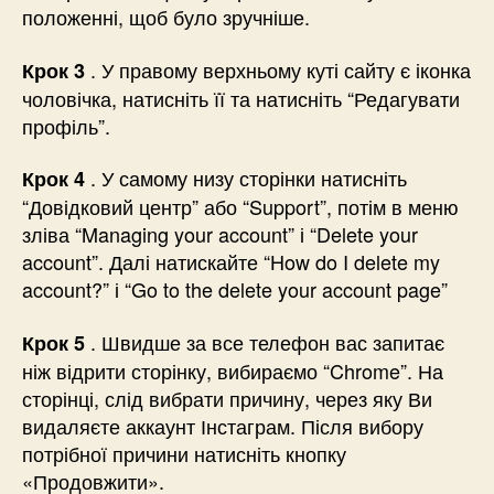
положенні, щоб було зручніше.
. У правому верхньому куті сайту є іконка
Крок 3
чоловічка, натисніть її та натисніть “Редагувати
профіль”.
. У самому низу сторінки натисніть
Крок 4
“Довідковий центр” або “Support”, потім в меню
зліва “Managing your account” і “Delete your
account”. Далі натискайте “How do I delete my
account?” і “Go to the delete your account page”
. Швидше за все телефон вас запитає
Крок 5
ніж відрити сторінку, вибираємо “Chrome”. На
сторінці, слід вибрати причину, через яку Ви
видаляєте аккаунт Інстаграм. Після вибору
потрібної причини натисніть кнопку
«Продовжити».