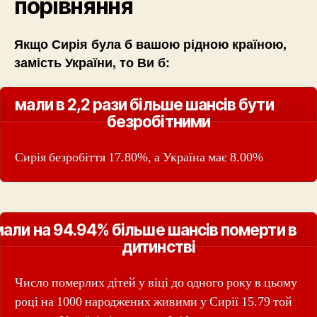
порівняння
Якщо Сирія була б вашою рідною країною,
замість України, то Ви б:
мали в 2,2 рази більше шансів бути
безробітними
Сирія безробіття 17.80%, а Україна має 8.00%
мали на 94.94% більше шансів померти в
дитинстві
Число померлих дітей у віці до одного року в цьому
році на 1000 народжених живими у Сирії 15.79 той