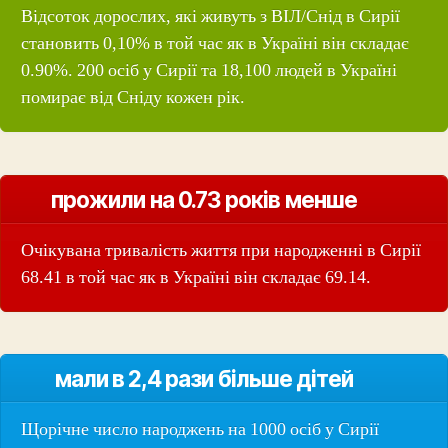
Відсоток дорослих, які живуть з ВІЛ/Снід в Сирії
становить 0,10% в той час як в Україні він складає
0.90%. 200 осіб у Сирії та 18,100 людей в Україні
помирає від Сніду кожен рік.
прожили на 0.73 років менше
Очікувана тривалість життя при народженні в Сирії
68.41 в той час як в Україні він складає 69.14.
мали в 2,4 рази більше дітей
Щорічне число народжень на 1000 осіб у Сирії