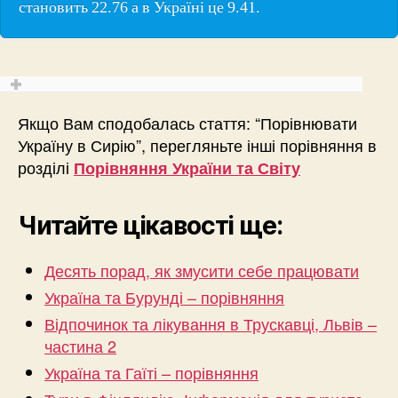
становить 22.76 а в Україні це 9.41.
Якщо Вам сподобалась стаття: “Порівнювати
Україну в Сирію”, перегляньте інші порівняння в
розділі
Порівняння України та Світу
Читайте цікавості ще:
Десять порад, як змусити себе працювати
Україна та Бурунді – порівняння
Відпочинок та лікування в Трускавці, Львів –
частина 2
Україна та Гаїті – порівняння