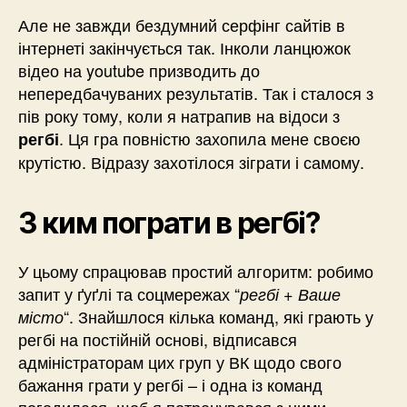
Але не завжди бездумний серфінг сайтів в
інтернеті закінчується так. Інколи ланцюжок
відео на youtube призводить до
непередбачуваних результатів. Так і сталося з
пів року тому, коли я натрапив на відоси з
. Ця гра повністю захопила мене своєю
регбі
крутістю. Відразу захотілося зіграти і самому.
З ким пограти в регбі?
У цьому спрацював простий алгоритм: робимо
запит у ґуґлі та соцмережах “
регбі + Ваше
“. Знайшлося кілька команд, які грають у
місто
регбі на постійній основі, відписався
адміністраторам цих груп у ВК щодо свого
бажання грати у регбі – і одна із команд