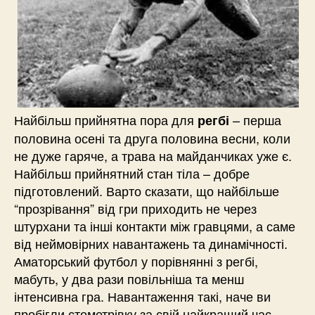
Найбільш прийнятна пора для
– перша
регбі
половина осені та друга половина весни, коли
не дуже гаряче, а трава на майданчиках уже є.
Найбільш прийнятний стан тіла – добре
підготовлений. Варто сказати, що найбільше
“прозрівання” від гри приходить не через
штурхани та інші контакти між гравцями, а саме
від неймовірних навантажень та динамічності.
Аматорський футбол у порівнянні з регбі,
мабуть, у два рази повільніша та менш
інтенсивна гра. Навантаження такі, наче ви
пробігли стометрівку за свій найкращий час,