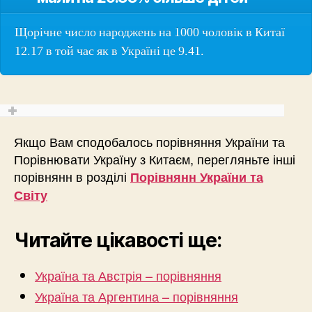
Щорічне число народжень на 1000 чоловік в Китаї
12.17 в той час як в Україні це 9.41.
Якщо Вам сподобалось порівняння України та
Порівнювати Україну з Китаєм, перегляньте інші
порівнянн в розділі
Порівнянн України та
Світу
Читайте цікавості ще:
Україна та Австрія – порівняння
Україна та Аргентина – порівняння