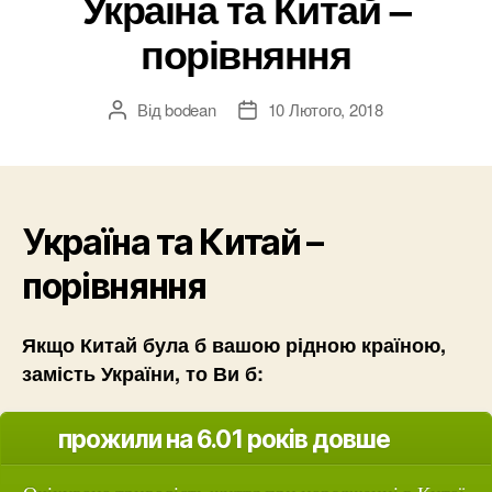
Україна та Китай –
порівняння
Від
bodean
10 Лютого, 2018
Автор
Дата
запису
запису
Україна та Китай –
порівняння
Якщо Китай була б вашою рідною країною,
замість України, то Ви б:
прожили на 6.01 років довше