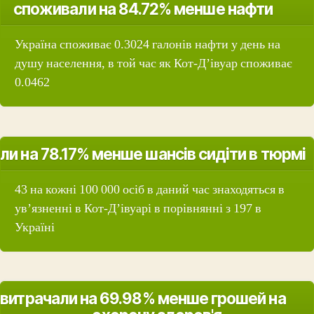
споживали на 84.72% менше нафти
Україна споживає 0.3024 галонів нафти у день на
душу населення, в той час як Кот-Д’івуар споживає
0.0462
ли на 78.17% менше шансів сидіти в тюрмі
43 на кожні 100 000 осіб в даний час знаходяться в
ув’язненні в Кот-Д’івуарі в порівнянні з 197 в
Україні
витрачали на 69.98% менше грошей на