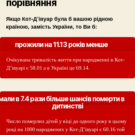
порівняння
Якщо Кот-Д’івуар була б вашою рідною
країною, замість України, то Ви б:
прожили на 11.13 років менше
Очікувана тривалість життя при народженні в Кот-
Д’івуарі є 58.01 а в Україні це 69.14.
мали в 7.4 рази більше шансів померти в
дитинстві
Число померлих дітей у віці до одного року в цьому
році на 1000 народжених у Кот-Д’івуарі є 60.16 той