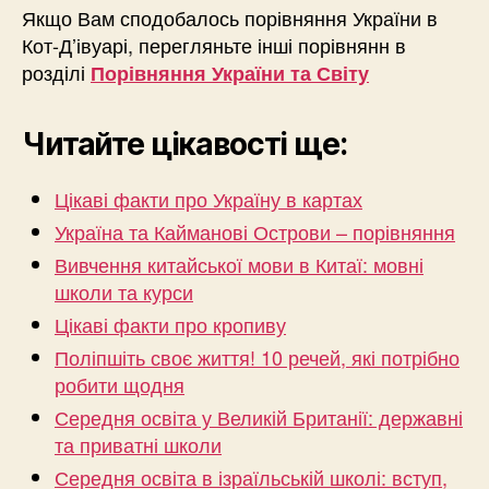
Якщо Вам сподобалось порівняння України в
Кот-Д’івуарі, перегляньте інші порівнянн в
розділі
Порівняння України та Світу
Читайте цікавості ще:
Цікаві факти про Україну в картах
Україна та Кайманові Острови – порівняння
Вивчення китайської мови в Китаї: мовні
школи та курси
Цікаві факти про кропиву
Поліпшіть своє життя! 10 речей, які потрібно
робити щодня
Середня освіта у Великій Британії: державні
та приватні школи
Середня освіта в ізраїльській школі: вступ,