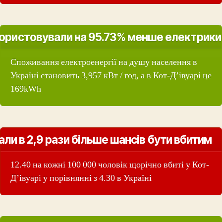
ористовували на 95.73% менше електрики
Споживання електроенергії на душу населення в
Україні становить 3,957 кВт / год, а в Кот-Д’івуарі це
169kWh
али в 2,9 рази більше шансів бути вбитим
12.40 на кожні 100 000 чоловік щорічно вбиті у Кот-
Д’івуарі у порівнянні з 4.30 в Україні