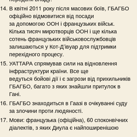
В квітні 2011 року після масових боїв, ГБАГБО
офіційно відмовитися від посади
за допомогою ООН і французьких військ.
Кілька тисяч миротворців ООН і ще кілька
сотень французьких військовослужбовців
залишаються у Кот-Д’івуар для підтримки
перехідного процесу.
УАТТАРА спрямував сили на відновлення
інфраструктури країни. Все ще
ведуться бойові дії і є загрози від прихильників
ГБАГБО, багато з яких знайшли притулок в
Гані.
ГБАГБО знаходиться в Гаазі в очікуванні суду
за злочини проти людяності.
Мови: французька (офіційна), 60 споконвічних
діалектів, з яких Диула є найпоширенішою