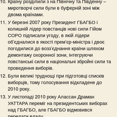
Країну розділили з на Північну та Південну –
миротворчі сили були в буферній зоні між
двома країнами.
У березні 2007 року Президент ГБАГБО і
колишній лідер повстанців нові сили Гійом
СОРО підписали угоду, в якій лідери
об’єдналися в якості прем’єр-міністра і двоє
погодилися до возз’єднання країни шляхом
демонтажу охоронної зони, інтегруючи
повстанські сили в національні збройні сили та
проведення виборів.
Були великі труднощі при підготовці списків
виборців, тому голосування відкладене до
2010 року.
У листопаді 2010 року Алассан Драман
УАТТАРА переміг на президентських виборах
над ГБАГБО, але ГБАГБО відмовився
передати владу.