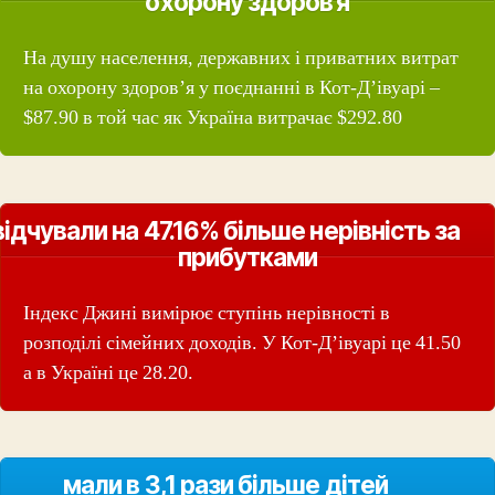
охорону здоров'я
На душу населення, державних і приватних витрат
на охорону здоров’я у поєднанні в Кот-Д’івуарі –
$87.90 в той час як Україна витрачає $292.80
відчували на 47.16% більше нерівність за
прибутками
Індекс Джині вимірює ступінь нерівності в
розподілі сімейних доходів. У Кот-Д’івуарі це 41.50
а в Україні це 28.20.
мали в 3,1 рази більше дітей