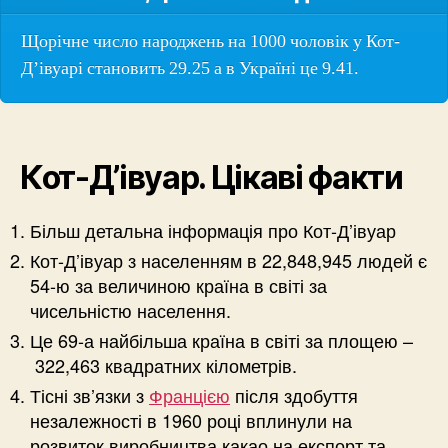
Щорічне число народжень на 1000 чоловік у Кот-
Д’івуарі становить 29.25 а в Україні це 9.41.
Кот-Д’івуар. Цікаві факти
Більш детальна інформація про Кот-Д’івуар
Кот-Д’івуар з населенням в 22,848,945 людей є
54-ю за величиною країна в світі за
чисельністю населення.
Це 69-а найбільша країна в світі за площею –
322,463 квадратних кілометрів.
Тісні зв’язки з
Францією
після здобуття
незалежності в 1960 році вплинули на
розвиток виробництва какао на експорт та