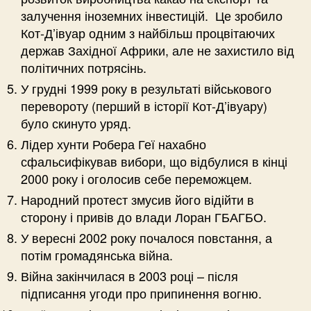
залучення іноземних інвестицій. Це зробило
Кот-Д’івуар одним з найбільш процвітаючих
держав Західної Африки, але не захистило від
політичних потрясінь.
У грудні 1999 року в результаті військового
перевороту (перший в історії Кот-Д’івуару)
було скинуто уряд.
Лідер хунти Робера Геї нахабно
сфальсифікував вибори, що відбулися в кінці
2000 року і оголосив себе переможцем.
Народний протест змусив його відійти в
сторону і привів до влади Лоран ГБАГБО.
У вересні 2002 року почалося повстання, а
потім громадянська війна.
Війна закінчилася в 2003 році – після
підписання угоди про припинення вогню.