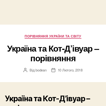
Категорії
ПОРІВНЯННЯ УКРАЇНИ ТА СВІТУ
Україна та Кот-Д’івуар –
порівняння
Від
bodean
10 Лютого, 2018
Автор
Дата
запису
запису
Україна та Кот-Д’івуар –