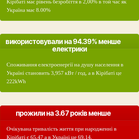
Кірібаті має рівень безробіття в 2,00% в той час як
Україна має 8.00%
використовували на 94.39% менше
електрики
Споживання електроенергії на душу населення в
Україні становить 3,957 кВт / год, а в Кірібаті це
222kWh
прожили на 3.67 років менше
Очікувана тривалість життя при народженні в
Кірібаті є 65.47 а в Україні це 69.14.