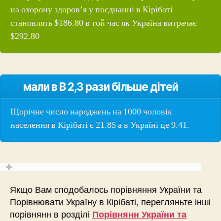
на охорону здоров’я у поєднанні в Кірібаті
становлять $186.80 в той час як Україна витрачає
$292.80
мали в В 2,3 рази більше дітей
Щорічне число народжень на 1000 чоловік
населення в Кірібаті є 21.85 а в Україні це 9.41.
Якщо Вам сподобалось порівняння України та
Порівнювати Україну в Кірібаті, перегляньте інші
порівнянн в розділі
Порівнянн України та