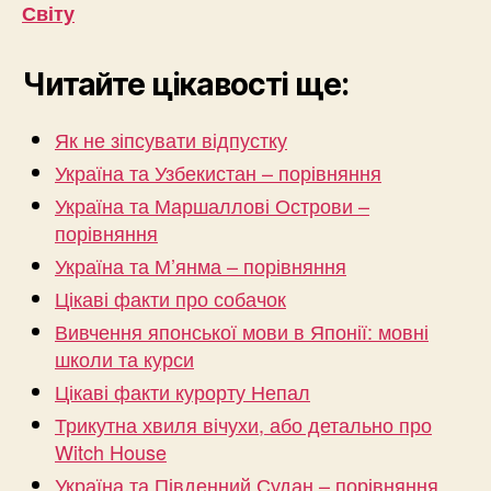
Світу
Читайте цікавості ще:
Як не зіпсувати відпустку
Україна та Узбекистан – порівняння
Україна та Маршаллові Острови –
порівняння
Україна та М’янма – порівняння
Цікаві факти про собачок
Вивчення японської мови в Японії: мовні
школи та курси
Цікаві факти курорту Непал
Трикутна хвиля вічухи, або детально про
Witch House
Україна та Південний Судан – порівняння