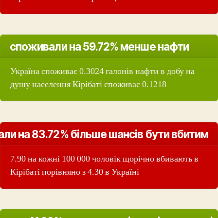
споживали на 59.72% менше нафти
Україна споживає 0.3024 галонів нафти в добу на
душу населення Кірібаті споживає 0.1218
али на 83.72% більше шансів бути вбитим
7.90 на кожні 100 000 чоловік щорічно вбивають в
Кірібаті порівняно з 4.30 в Україні