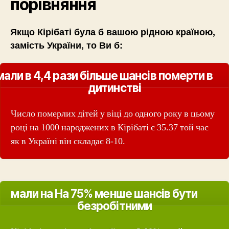
порівняння
Якщо Кірібаті була б вашою рідною країною,
замість України, то Ви б:
мали в 4,4 рази більше шансів померти в
дитинстві
Число померлих дітей у віці до одного року в цьому
році на 1000 народжених в Кірібаті є 35.37 той час
як в Україні він складає 8-10.
мали на На 75% менше шансів бути
безробітними