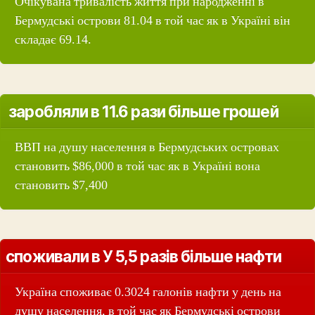
Очікувана тривалість життя при народженні в
Бермудські острови 81.04 в той час як в Україні він
складає 69.14.
заробляли в 11.6 рази більше грошей
ВВП на душу населення в Бермудських островах
становить $86,000 в той час як в Україні вона
становить $7,400
споживали в У 5,5 разів більше нафти
Україна споживає 0.3024 галонів нафти у день на
душу населення, в той час як Бермудські острови