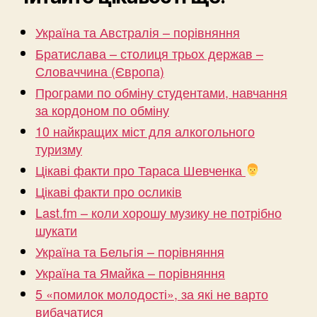
Україна та Австралія – порівняння
Братислава – столиця трьох держав –
Словаччина (Європа)
Програми по обміну студентами, навчання
за кордоном по обміну
10 найкращих міст для алкогольного
туризму
Цікаві факти про Тараса Шевченка
Цікаві факти про осликів
Last.fm – коли хорошу музику не потрібно
шукати
Україна та Бельгія – порівняння
Україна та Ямайка – порівняння
5 «помилок молодості», за які не варто
вибачатися