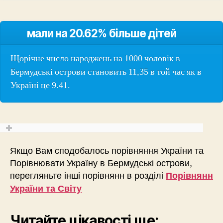
мали на 20.62% більше дітей
Щорічне число народжень на 1000 чоловік в
Бермудські острови становить 11,35 в той час як в
Україні це 9.41.
Якщо Вам сподобалось порівняння України та
Порівнювати Україну в Бермудські острови,
перегляньте інші порівнянн в розділі
Порівнянн
України та Світу
Читайте цікавості ще: