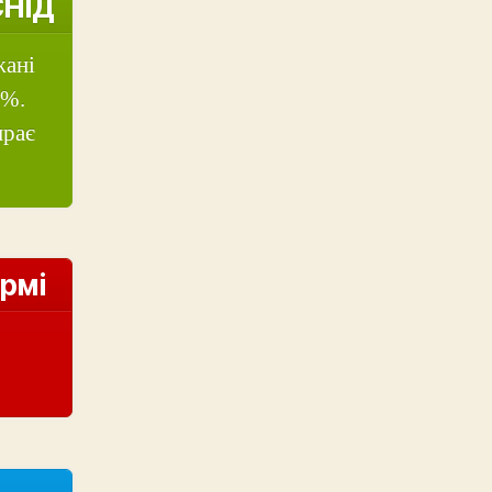
СНІД
жані
0%.
ирає
юрмі