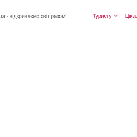
Туристу
Ціка
ua - відкриваємо світ разом!