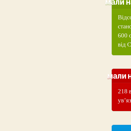
мали н
Відс
стан
600 
від 
мали н
218 
ув’я