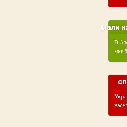
мали н
В Аз
має 
сп
Укра
насе