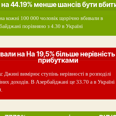
 на 44.19% менше шансів бути вбит
 на кожні 100 000 чоловік щорічно вбивали в
байджані порівняно з 4.30 в Україні
вали на На 19,5% більше нерівність
прибутками
кс Джині вимірює ступінь нерівності в розподілі
йних доходів. В Азербайджані це 33.70 а в Україні
.