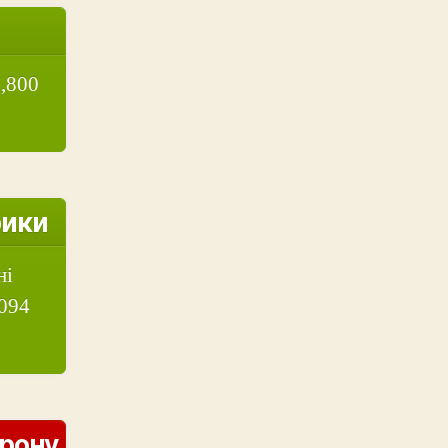
,800
рики
ні
,094
орону