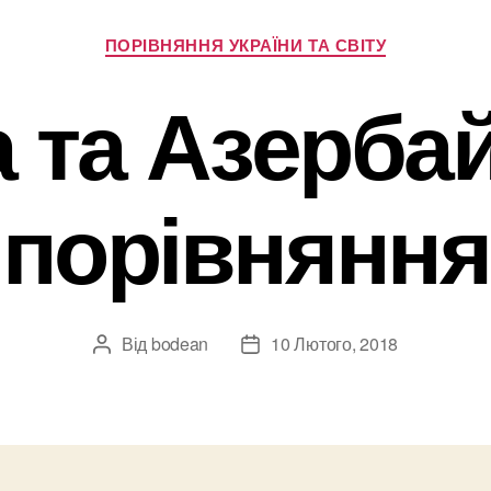
Категорії
ПОРІВНЯННЯ УКРАЇНИ ТА СВІТУ
а та Азерба
порівняння
Від
bodean
10 Лютого, 2018
Автор
Дата
запису
запису