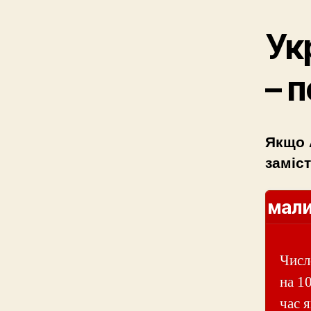
Ук
– 
Якщо 
заміст
мали
Числ
на 1
час я