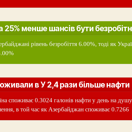
а 25% менше шансів бути безробіт
ербайджані рівень безробіття 6.00%, тоді як Укра
8.00%
оживали в У 2,4 рази більше нафти
їна споживає 0.3024 галонів нафти у день на душ
лення, в той час як Азербайджан споживає 0.7266