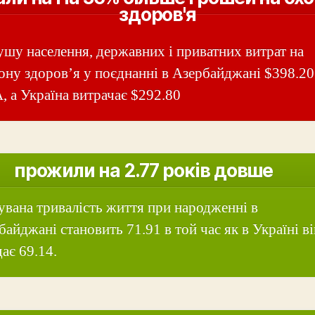
здоров'я
ушу населення, державних і приватних витрат на
ону здоров’я у поєднанні в Азербайджані $398.20
 а Україна витрачає $292.80
прожили на 2.77 років довше
увана тривалість життя при народженні в
байджані становить 71.91 в той час як в Україні ві
ає 69.14.