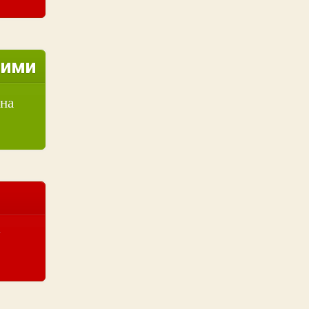
ними
їна
у