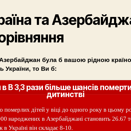
раїна та Азербайдж
порівняння
Азербайджан була б вашою рідною країн
ь України, то Ви б:
 в В 3,3 рази більше шансів померти
дитинстві
о померлих дітей у віці до одного року в цьому р
000 народжених в Азербайджані становить 26.67 
к в Україні він складає 8-10.