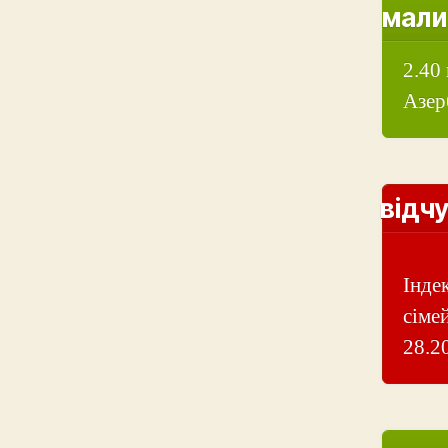
мали
2.40
Азер
відчу
Інде
сіме
28.20