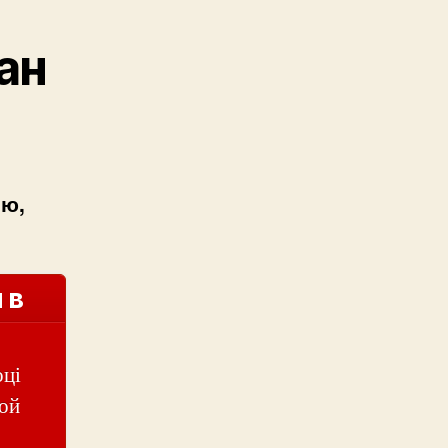
ан
ою,
 в
оці
той