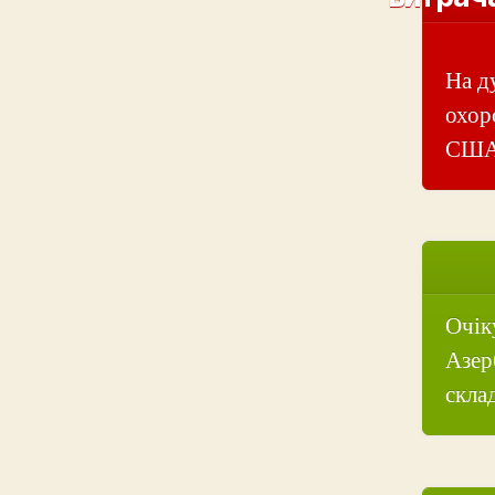
На д
охор
США,
Очік
Азер
склад