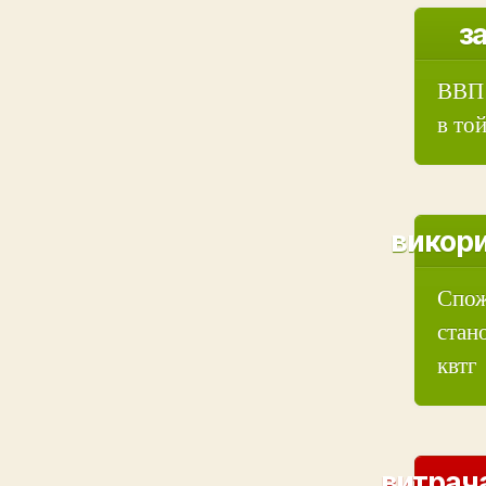
з
ВВП 
в той
викори
Спож
стан
квтг
витрача