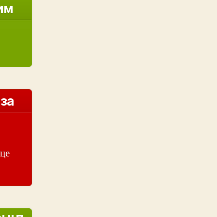
им
 за
 це