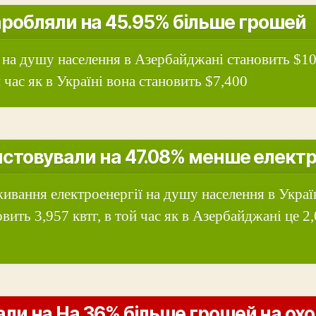
аробляли на 45.95% більше грошей
на душу населення в Азербайджані становить $10
 час як в Україні вона становить $7,400
стовували на 47.08% менше елект
ивання електроенергії на душу населення в Украї
овить 3,957 квтг, в той час як в Азербайджані це 2
ли на На 36% більше грошей на ох