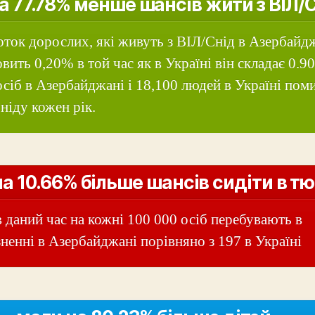
а 77.78% менше шансів жити з ВІЛ/
оток дорослих, які живуть з ВІЛ/Снід в Азербайд
овить 0,20% в той час як в Україні він складає 0.9
осіб в Азербайджані і 18,100 людей в Україні пом
Сніду кожен рік.
а 10.66% більше шансів сидіти в т
в даний час на кожні 100 000 осіб перебувають в
зненні в Азербайджані порівняно з 197 в Україні