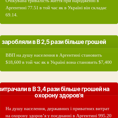
Очікувана тривалість життя при народженні в
Аргентині 77.51 в той час як в Україні він складає
69.14.
заробляли в В 2,5 рази більше грошей
ВВП на душу населення в Аргентині становить
$18,600 в той час як в Україні вона становить $7,400
витрачали в В 3,4 рази більше грошей на
охорону здоров'я
На душу населення, державних і приватних витрат
на охорону здоров’я у поєднанні в Аргентині 995.20