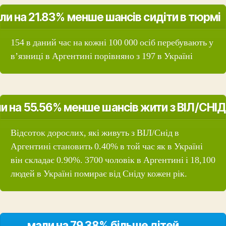
ли на 21.83% менше шансів сидіти в тюрмі
154 в даний час на кожні 100 000 осіб перебувають у
в’язниці в Аргентині порівняно з 197 в Україні
и на 55.56% менше шансів жити з ВІЛ/СНІД
Відсоток дорослих, які живуть з ВІЛ/Снід в
Аргентині становить 0.40% в той час як в Україні
він складає 0.90%. 3700 чоловік в Аргентині і 18,100
людей в Україні помирає від Сніду кожен рік.
мали на 79.38% більше дітей