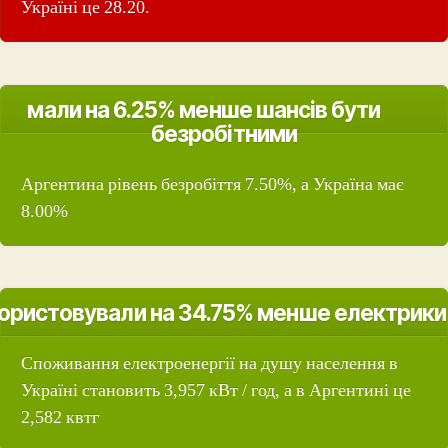
Україні це 28.20.
мали на 6.25% менше шансів бути
безробітними
Аргентина рівень безробіття 7.50%, а Україна має
8.00%
ористовували на 34.75% менше електрики
Споживання електроенергії на душу населення в
Україні становить 3,957 кВт / год, а в Аргентині це
2,582 квтг