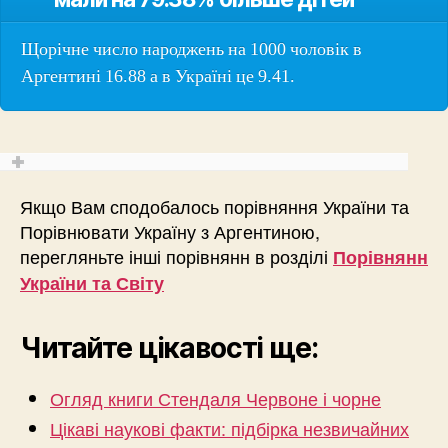
Щорічне число народжень на 1000 чоловік в
Аргентині 16.88 а в Україні це 9.41.
Якщо Вам сподобалось порівняння України та
Порівнювати Україну з Аргентиною,
перегляньте інші порівнянн в розділі
Порівнянн
України та Світу
Читайте цікавості ще:
Огляд книги Стендаля Червоне і чорне
Цікаві наукові факти: підбірка незвичайних