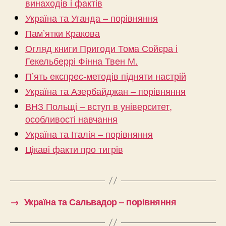
винаходів і фактів
Україна та Уганда – порівняння
Пам’ятки Кракова
Огляд книги Пригоди Тома Сойєра і
Гекельберрі Фінна Твен М.
П’ять експрес-методів підняти настрій
Україна та Азербайджан – порівняння
ВНЗ Польщі – вступ в університет,
особливості навчання
Україна та Італія – порівняння
Цікаві факти про тигрів
→
Україна та Сальвадор – порівняння