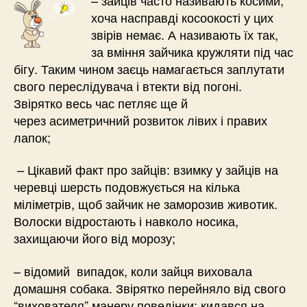
хоча насправді косоокості у цих
звірів немає. А називають їх так,
за вміння зайчика кружляти під час
бігу. Таким чином заєць намагається заплутати
свого переслідувача і втекти від погоні.
Звірятко весь час петляє ще й
через асиметричний розвиток лівих і правих
лапок;
– Цікавий факт про зайців: взимку у зайців на
черевці шерсть подовжується на кілька
міліметрів, щоб зайчик не заморозив животик.
Волоски відростають і навколо носика,
захищаючи його від морозу;
– відомий випадок, коли зайця виховала
домашня собака. Звірятко перейняло від свого
“вихователя” манеру поведінки: кидався на