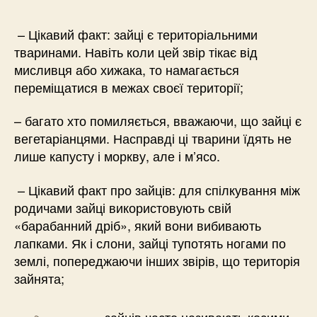
– Цікавий факт: зайці є територіальними
тваринами. Навіть коли цей звір тікає від
мисливця або хижака, то намагається
переміщатися в межах своєї території;
– багато хто помиляється, вважаючи, що зайці є
вегетаріанцями. Насправді ці тварини їдять не
лише капусту і моркву, але і м’ясо.
– Цікавий факт про зайців: для спілкування між
родичами зайці використовують свій
«барабанний дріб», який вони вибивають
лапками. Як і слони, зайці тупотять ногами по
землі, попереджаючи інших звірів, що територія
зайнята;
– зайців часто називають косими,