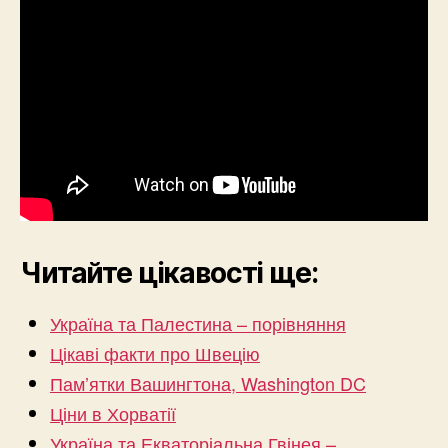
Читайте цікавості ще:
Україна та Палестина – порівняння
Цікаві факти про Швецію
Пам’ятки Вашингтона, Washington DC
Ціни в Хорватії
Україна та Екваторіальна Гвінея –