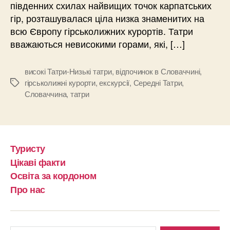
південних схилах найвищих точок карпатських
гір, розташувалася ціла низка знаменитих на
всю Європу гірськолижних курортів. Татри
вважаються невисокими горами, які, […]
високі Татри-Низькі татри
,
відпочинок в Словаччині
,
гірськолижні курорти
,
екскурсії
,
Середні Татри
,
Позначки
Словаччина
,
татри
Туристу
Цікаві факти
Освіта за кордоном
Про нас