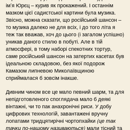
ім’я Юрєц – курив як прокажений. І останнім
мазком цієї садистської картини була музика.
Звісно, можна сказати, що російський шансон –
то музика далеко не для всіх, і до того літа я
теж так вважав, хоч до цього (і загалом успішно)
уникав даного стилю в побуті. Але в тій
атмосфері, в тому наборі спекотних тортур,
саме російський шансон на затертих касетах був
ідеальною складовою, без якої подорож
Камазом липневою Миколаївщиною
сприймалася б зовсім інакше.
Дивним чином все це мало певний шарм, та для
непідготовленого споглядача мало б деякі
вінтажні, чи то пак анахронічні риси. У добу
цифрових технологій, завантажені вручну
лопатами тридцятирічні чортопхайки
(це так
мали тісний та
тачки по-нашому називаються)