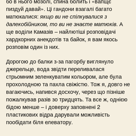
бо в нього мозолі, спина болить і «вапщє
пиздуй давай». Ці гандони взагалі багато
матюкалися:
якщо ви не спілкувалися з
. А
далекобійником, то ви не знаєте матюків
ще воділи Камазів – найлютіші розповідачі
хардкорних анекдотів та байок, я вам якось
розповім один із них.
Дорогою до балки з-за пагорбу виглянуло
джерельце, вода звідти переливалася
стрьомним зеленкуватим кольором, але була
прохолодною та пахла свіжістю. Тож я, довго не
вагаючись, напився досхочу, через що пізніше
пожалкував разів зо тридцять. Та все ж, однією
бідою менше – і доверху заповнені 2
пластикових відра дарували можливість
пообідати біля елеватору.