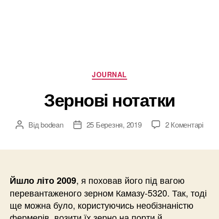
Категорії
JOURNAL
Зернові нотатки
до
Від
bodean
25 Березня, 2019
2 Коментарі
Автор
Дата
Зерн
запису
запису
нота
, я поховав його під вагою
Йшло літо 2009
перевантаженого зерном Камазу-5320. Так, тоді
ще можна було, користуючись необізнаністю
фермерів, возити їх зерно на порти й