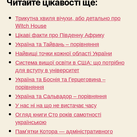
Читайте цікавості ще:
Трикутна хвиля вічухи, або детально про
Witch House
Цікаві факти про Південну Африку
Україна та Тайвань – порівняння
Найвищі точки кожної області України
Система вищої освіти в США: що потрібно
для вступу в університет
Україна та Боснія та Герцеговина –
порівняння
Україна та Сальвадор – порівняння
У нас ні на що не вистачає часу
Огляд книги Сто років самотності
українською
Пам’ятки Котора — адміністративного