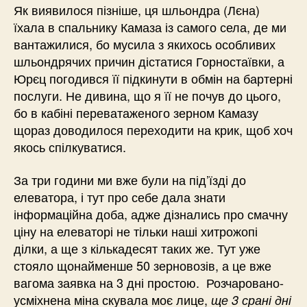
Як виявилося пізніше, ця шльондра (Лєна)
їхала в спальнику Камаза із самого села, де ми
вантажилися, бо мусила з якихось особливих
шльондрячих причин дістатися Горностаївки, а
Юрєц погодився її підкинути в обмін на бартерні
послуги. Не дивина, що я її не почув до цього,
бо в кабіні переватаженого зерном Камазу
щораз доводилося переходити на крик, щоб хоч
якось спілкуватися.
За три години ми вже були на під’їзді до
елеватора, і тут про себе дала знати
інформаційна доба, адже дізнались про смачну
ціну на елеваторі не тільки наші хитрожопі
ділки, а ще з кількадесят таких же. Тут уже
стояло щонайменше 50 зерновозів, а це вже
вагома заявка на 3 дні простою. Розчаровано-
усміхнена міна скувала моє лице,
ще 3 срані дні