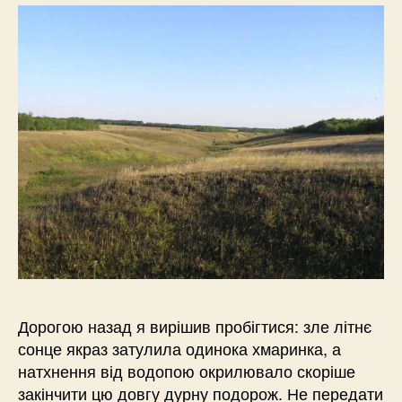
Дорогою назад я вирішив пробігтися: зле літнє
сонце якраз затулила одинока хмаринка, а
натхнення від водопою окрилювало скоріше
закінчити цю довгу дурну подорож. Не передати