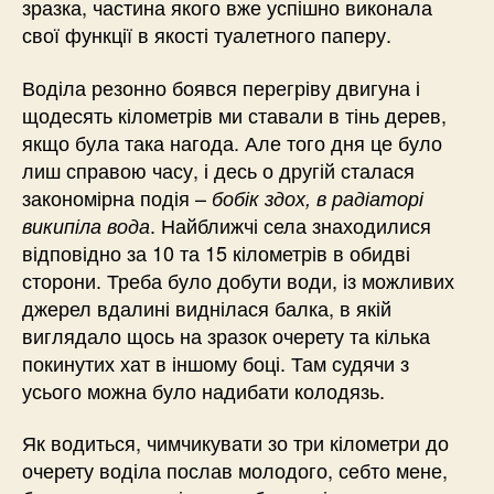
зразка, частина якого вже успішно виконала
свої функції в якості туалетного паперу.
Воділа резонно боявся перегріву двигуна і
щодесять кілометрів ми ставали в тінь дерев,
якщо була така нагода. Але того дня це було
лиш справою часу, і десь о другій сталася
закономірна подія –
бобік здох, в радіаторі
. Найближчі села знаходилися
википіла вода
відповідно за 10 та 15 кілометрів в обидві
сторони. Треба було добути води, із можливих
джерел вдалині виднілася балка, в якій
виглядало щось на зразок очерету та кілька
покинутих хат в іншому боці. Там судячи з
усього можна було надибати колодязь.
Як водиться, чимчикувати зо три кілометри до
очерету воділа послав молодого, себто мене,