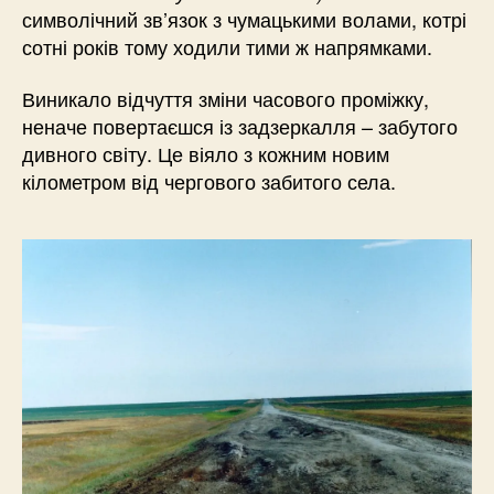
символічний зв’язок з чумацькими волами, котрі
сотні років тому ходили тими ж напрямками.
Виникало відчуття зміни часового проміжку,
неначе повертаєшся із задзеркалля – забутого
дивного світу. Це віяло з кожним новим
кілометром від чергового забитого села.