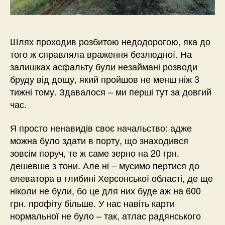
Шлях проходив розбитою недодорогою, яка до
того ж справляла враження безлюдної. На
залишках асфальту були незаймані розводи
бруду від дощу, який пройшов не менш ніж 3
тижні тому. Здавалося – ми перші тут за довгий
час.
Я просто ненавидів своє начальство: адже
можна було здати в порту, що знаходився
зовсім поруч, те ж саме зерно на 20 грн.
дешевше з тони. Але ні – мусимо пертися до
елеватора в глибині Херсонської області, де ще
ніколи не були, бо це для них буде аж на 600
грн. профіту більше. У нас навіть карти
нормальної не було – так, атлас радянського