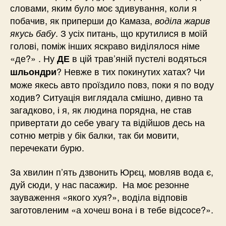
словами, яким було моє здивування, коли я
побачив, як приперши до Камаза,
воділа жарив
. З усіх питань, що крутилися в моїй
якусь бабу
голові, поміж інших яскраво виділялося німе
«де?» . Ну
в цій трав’яній пустелі водяться
ДЕ
? Невже в тих покинутих хатах? Чи
шльондри
може якесь авто проїздило повз, поки я по воду
ходив? Ситуація виглядала смішно, дивно та
загадково, і я, як людина порядна, не став
привертати до себе увагу та відійшов десь на
сотню метрів у бік балки, так би мовити,
перечекати бурю.
За хвилин п’ять дзвонить Юрєц, мовляв вода є,
дуй сюди, у нас пасажир. На моє резонне
зауваження «якого хуя?», воділа відповів
заготовленим «а хочеш вона і в тебе відсосе?».