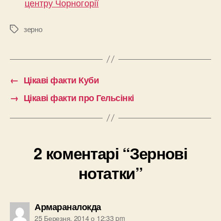
центру Чорногорії
зерно
Позначки
←
Цікаві факти Куби
→
Цікаві факти про Гельсінкі
2 коментарі “Зернові
нотатки”
говорить:
Армараналокда
25 Березня, 2014 о 12:33 pm