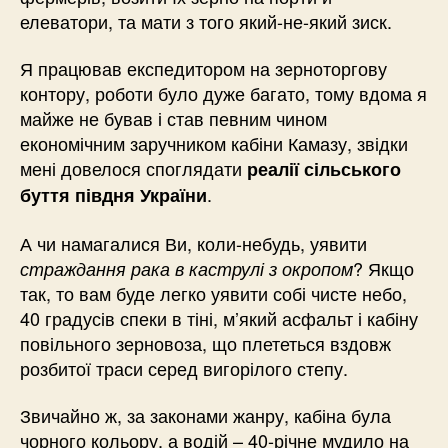
елеватори, та мати з того який-не-який зиск.
Я працював експедитором на зерноторгову
контору, роботи було дуже багато, тому вдома я
майже не бував і став певним чином
економічним заручником кабіни Камазу, звідки
мені довелося споглядати
реалії сільського
.
буття півдня України
А чи намагалися Ви, коли-небудь, уявити
? Якщо
страждання рака в каструлі з окропом
так, то вам буде легко уявити собі чисте небо,
40 градусів спеки в тіні, м’який асфальт і кабіну
повільного зерновоза, що плететься вздовж
розбитої траси серед вигорілого степу.
Звичайно ж, за законами жанру, кабіна була
чорного кольору, а водій – 40-річне мудило на