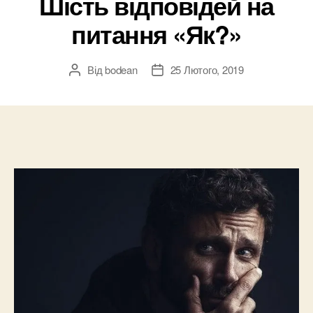
Шість відповідей на
питання «Як?»
Від
bodean
25 Лютого, 2019
Автор
Дата
запису
запису