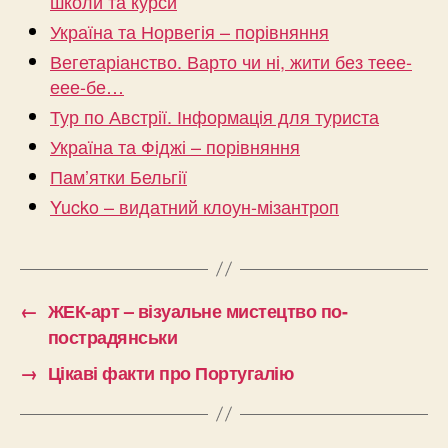
школи та курси
Україна та Норвегія – порівняння
Вегетаріанство. Варто чи ні, жити без теее-
еее-бе…
Тур по Австрії. Інформація для туриста
Україна та Фіджі – порівняння
Пам’ятки Бельгії
Yucko – видатний клоун-мізантроп
←
ЖЕК-арт – візуальне мистецтво по-
пострадянськи
→
Цікаві факти про Португалію