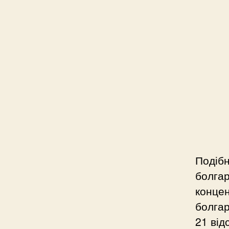
Подіб
болгар
концен
болгар
21 від