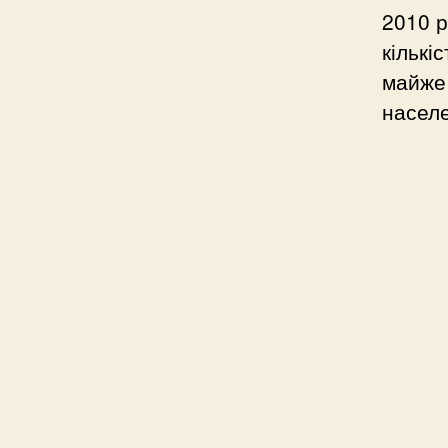
2010 р
кількі
майже 
насел