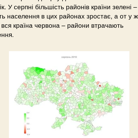
ік. У серпні більшість районів країни зелені –
сть населення в цих районах зростає, а от у ж
вся країна червона – райони втрачають
ення.