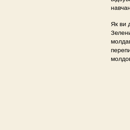
навчан
Як ви 
Зелени
молдав
переп
молдов