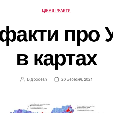
Категорії
ЦІКАВІ ФАКТИ
 факти про 
в картах
Від
bodean
20 Березня, 2021
Автор
Дата
запису
запису