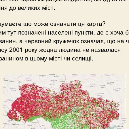
ня до великих міст.
думаєте що може означати ця карта?
м тут позначені населені пункти, де є хоча 
анин, а червоний кружечок означає, що на 
ису 2001 року жодна людина не назвалася
анином в цьому місті чи селищі.