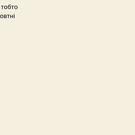
 тобто
овтні