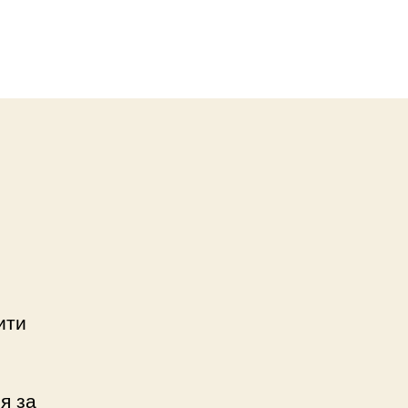
ити
я за