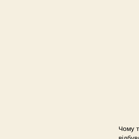
Чому т
відбув