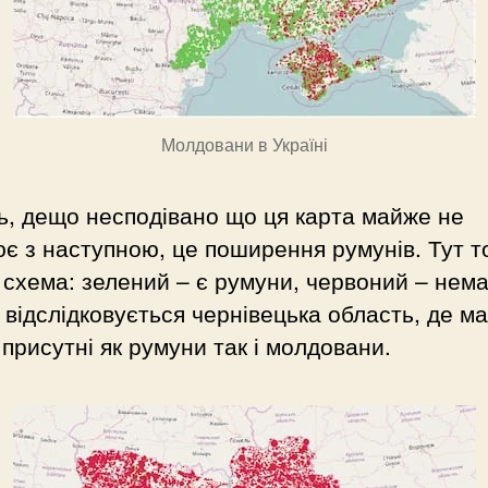
Молдовани в Україні
, дещо несподівано що ця карта майже не
є з наступною, це поширення румунів. Тут т
 схема: зелений – є румуни, червоний – нема
 відслідковується чернівецька область, де м
присутні як румуни так і молдовани.