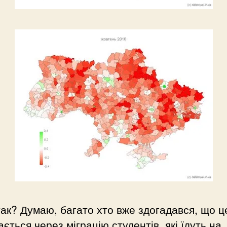
ак? Думаю, багато хто вже здогадався, що ц
ається через міграцію студентів, які їдуть на