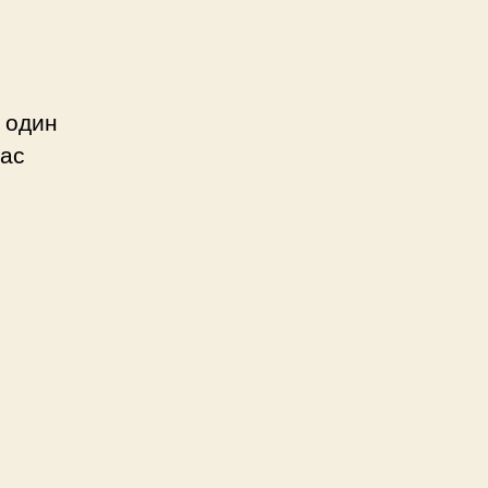
б один
час