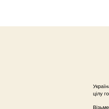
Україн
цілу г
Візьме