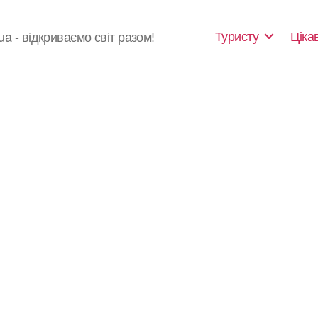
Туристу
Ціка
ua - відкриваємо світ разом!