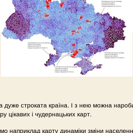
а дуже строката країна. І з нею можна нароб
ору цікавих і чудернацьких карт.
мо наприклад карту динаміки зміни населенн