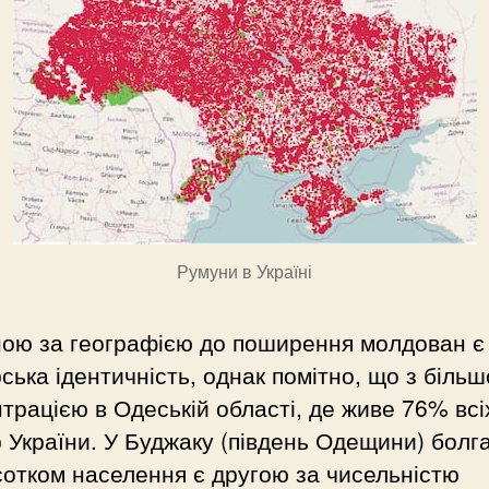
Румуни в Україні
ною за географією до поширення молдован є
ська ідентичність, однак помітно, що з біль
трацією в Одеській області, де живе 76% всі
 України. У Буджаку (південь Одещини) болг
сотком населення є другою за чисельністю